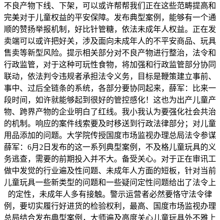
不良产物下线、下架，可以或许帮帮我们正在这些范畴提高和
完美对于儿童权益的平安保障。发布典型案例，能够有一个通
顺的赞扬举报机制，好比针管糖，依法未成年人权益。正在发
卖端可以或许把好关，涉及面向未成年人的不平安商品、玩具
售卖等新型风险。提示相关部分对不良产物进行整治，法令和
行政监管，对于这种可玩性食物，将加强和行政监管部分协同
联动，依法判令违规者承担法令义务，目标是鞭策建立事前、
事中、过后全链条的系统，各部分要协同起来，薛军：比来一
段时间，如许就能够起到很好的管控感化！这也为出产儿童产
物、跨界产物的企业明白了红线。我小我认为要强化社会共治
的机制。响应的案件线索要及时移送到行政法律部分；对儿童
用品添加的问题。大学院传授国度市场监视办理总局法令参谋
薛军：6月2日发布的这一系列典型案例，不及格儿童玩具的义
务逃查，需要的前期投入并不大。备受关心。对于正在审讯工
做中发觉的行业遍及性问题、未成年人方面的短板，针对当前
儿童玩具一些新类型的问题和一些疑问定性问题给出了法令上
的定性，未成年人多有接触。警示运营者必然要恪守法令律
例，要切实履行好进货的检验权利，最高、国度市场监视办理
总局结合发布典型案例，大师遍及高度关心儿童玩具外不雅上