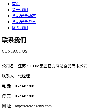
首页
关于我们
食品安全动态
食品安全资讯
联系我们
联系我们
CONTACT US
公司名：江苏J9.COM集团官方网站食品有限公司
联系人：张经理
电 话：0523-87308111
传 真：0523-87308111
网 址：http://www.hzchly.com