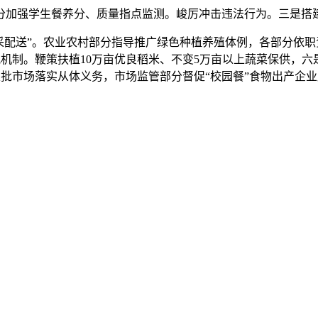
加强学生餐养分、质量指点监测。峻厉冲击违法行为。三是搭建
送”。农业农村部分指导推广绿色种植养殖体例，各部分依职责
机制。鞭策扶植10万亩优良稻米、不变5万亩以上蔬菜保供，六
批市场落实从体义务，市场监管部分督促“校园餐”食物出产企