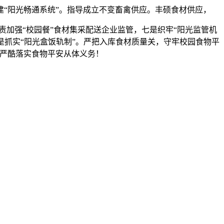
“阳光畅通系统”。指导成立不变畜禽供应。丰硕食材供应，
加强“校园餐”食材集采配送企业监管，七是织牢“阳光监管机
是抓实“阳光盒饭轨制”。严把入库食材质量关，守牢校园食物平
业严酷落实食物平安从体义务！