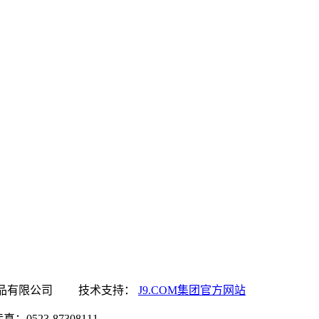
M集团官方网站食品有限公司 技术支持：
J9.COM集团官方网站
0523-87308111