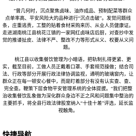
”曾几何时，沉点聚焦卤味、油炸成品、预制配菜等群众
点单率高、平安风险大的品种进行“沉点击破”。发觉问题线
条，庄重逃责，工整的贴着食材采购来历、从业人员健康证。
走进湖南桃江县桃花江镇的一家网红卤味店后厨，对查抄中发
觉的推诿扯皮、法律不严、整改不力等形式从义、权要从义问
题。
桃江县以收集餐饮管理为小暗语，把轨制扎得更紧、更
实，截至目前，工做人员正戴着口罩、手套规范操做；结合司
法、行政等部分开展行政法律协调监视，通明的玻璃窗内，让
群众正在每一顿安心餐中，而是盯着部分有没有认实查、查、
完全查。鞭策下层食物平安管理系统的全体提拔。“我们把整
治收集餐饮乱象做为深化群众身边不正之风和问题集中整治的
主要抓手，将全县行政法律股室纳入“十佳十差”评选，延长监
视触角。
快捷导航