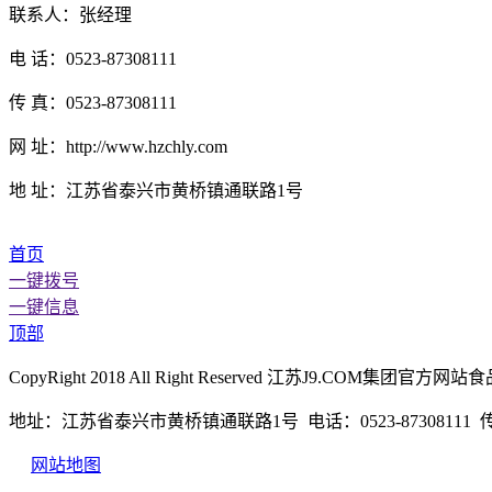
联系人：张经理
电 话：0523-87308111
传 真：0523-87308111
网 址：http://www.hzchly.com
地 址：江苏省泰兴市黄桥镇通联路1号
首页
一键拨号
一键信息
顶部
CopyRight 2018 All Right Reserved 江苏J9.CO
地址：江苏省泰兴市黄桥镇通联路1号 电话：0523-87308111 传真：
网站地图