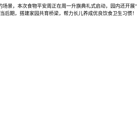
景，本次食物平安周正在周一升旗典礼式启动，园内还开展“
当后期，搭建家园共育桥梁，帮力长儿养成优良饮食卫生习惯！