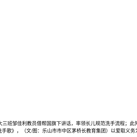
三班邹佳利教员借帮国旗下讲话，率领长儿规范洗手流程；此外
洗手歌》，（文/图：乐山市市中区茅桥长教育集团）以爱取义务