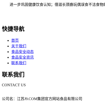
进一步巩固健康饮食认知；借滋长颈鹿玩偶误食不洁食物的场
快捷导航
首页
关于我们
食品安全动态
食品安全资讯
联系我们
联系我们
CONTACT US
公司名：江苏J9.COM集团官方网站食品有限公司