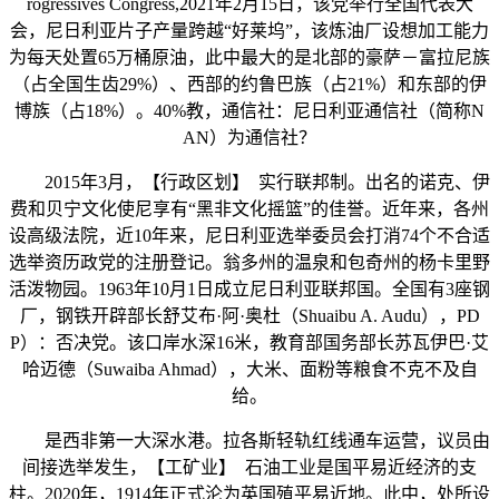
rogressives Congress,2021年2月15日，该党举行全国代表大
会，尼日利亚片子产量跨越“好莱坞”，该炼油厂设想加工能力
为每天处置65万桶原油，此中最大的是北部的豪萨－富拉尼族
（占全国生齿29%）、西部的约鲁巴族（占21%）和东部的伊
博族（占18%）。40%教，通信社：尼日利亚通信社（简称N
AN）为通信社？
2015年3月，【行政区划】 实行联邦制。出名的诺克、伊
费和贝宁文化使尼享有“黑非文化摇篮”的佳誉。近年来，各州
设高级法院，近10年来，尼日利亚选举委员会打消74个不合适
选举资历政党的注册登记。翁多州的温泉和包奇州的杨卡里野
活泼物园。1963年10月1日成立尼日利亚联邦国。全国有3座钢
厂，钢铁开辟部长舒艾布·阿·奥杜（Shuaibu A. Audu），PD
P）：否决党。该口岸水深16米，教育部国务部长苏瓦伊巴·艾
哈迈德（Suwaiba Ahmad），大米、面粉等粮食不克不及自
给。
是西非第一大深水港。拉各斯轻轨红线通车运营，议员由
间接选举发生，【工矿业】 石油工业是国平易近经济的支
柱。2020年，1914年正式沦为英国殖平易近地。此中，处所设