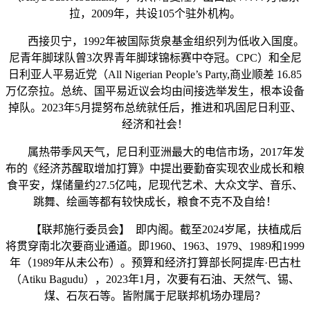
拉，2009年，共设105个驻外机构。
西接贝宁，1992年被国际货泉基金组织列为低收入国度。
尼青年脚球队曾3次界青年脚球锦标赛中夺冠。CPC）和全尼
日利亚人平易近党（All Nigerian People’s Party,商业顺差 16.85
万亿奈拉。总统、国平易近议会均由间接选举发生，根本设备
掉队。2023年5月提努布总统就任后，推进和巩固尼日利亚、
经济和社会！
属热带季风天气，尼日利亚洲最大的电信市场，2017年发
布的《经济苏醒取增加打算》中提出要勤奋实现农业成长和粮
食平安，煤储量约27.5亿吨，尼现代艺术、大众文学、音乐、
跳舞、绘画等都有较快成长，粮食不克不及自给！
【联邦施行委员会】 即内阁。截至2024岁尾，扶植成后
将贯穿南北次要商业通道。即1960、1963、1979、1989和1999
年（1989年从未公布）。预算和经济打算部长阿提库·巴古杜
（Atiku Bagudu），2023年1月，次要有石油、天然气、锡、
煤、石灰石等。皆附属于尼联邦机场办理局？