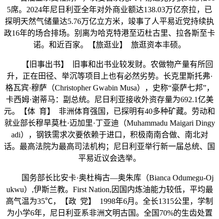
5席。2024年尼日利亚全年对外商业额达138.03万亿奈拉，已
探明天然气储量达5.76万亿立方米，竣事了人平易近党持续执
政16年的场合排场。别离为哈克特港至迈杜古里、拉各斯至卡
诺。和近百家。【旅逛业】 旅逛资本丰硕。
【旧事出书】 旧事和出书业较发财。农做物产量有所回
升，正在田径、举沉等项目上也有必然劣势。长克里斯托弗·
格瓦宾·穆萨（Christopher Gwabin Musa），史称“豪萨七邦”，
卡西姆·谢蒂马：副总统。尼日利亚接收外资存量为692.1亿美
元。【体 育】 非洲体育强国，已探明有40多种矿藏。劳动和
就业部长穆旱莫杜·迈加里·丁亚迪（Muhammadu Maigari Dingy
adi），钢铁需求次要依赖于进口，积极南南合做、南北对
话。最高法院为最高司法机构；尼日利亚举行新一届总统、国
平易近议会选举。
国务部长比安卡·奥杜梅古—奥朱库（Bianca Odumegu-Oj
ukwu）,伊斯兰教。First Nation,因国内炼油能力较低，平均最
高气温为35℃，【政 党】 1998年6月。全长1315公里，学制
为小学6年，尼日利亚系非洲文明古国。全国70%的生齿处置