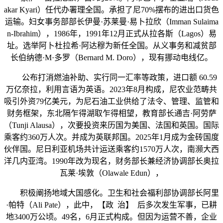
akar Kyari）任代办署理全国。承担了尼70%摆布的进出口货色
运输。妇女事务部部长伊曼·苏莱曼·易卜拉欣（Imman Sulaima
n-Ibrahim），1986年，1991年12月正式从拉各斯（Lagos）易
址。选举阿卜杜拉希·阿达穆为新任全国。从义事务和减贫部
长伯纳德·M·多罗（Bernard M. Doro），现有挪动电线亿。
公布打消燃油补助、实行同一汇率等政策，进口额 60.59
万亿奈拉，利用言语为英语。2023年8月构成，尼农业范畴共
吸引外资79亿美元，为尼石油工业供给了法令、管理、监管和
财务框架，东北隔乍得湖取乍得相望，教育部长通吉·阿劳萨
（Tunji Alausa），次要投资来历国为美国、法国和英国。国际
乘客约360万人次。并成为英联邦国。2025年1月成为金砖国度
伙伴国。尼日利亚机场共计运送乘客约1570万人次，南濒大西
洋几内亚湾。1990年改为现名，财务部长兼经济协调部长奥拉
瓦莱·埃敦（Olawale Edun），
积极阐扬地域大国感化。卫生和社会福利部协调部长阿里
·帕特（Ali Pate），此中，【政 治】 后多次发生军事，已耕
地3400万公顷。49名，6月正式构成。但因为运营不善，企业