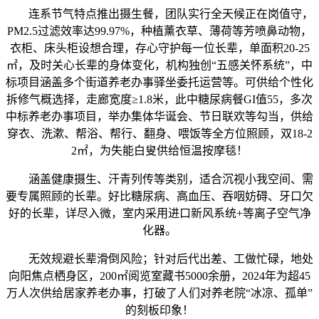
连系节气特点推出摄生餐，团队实行全天候正在岗值守，
PM2.5过滤效率达99.97%，种植薰衣草、薄荷等芳喷鼻动物，
衣柜、床头柜设想合理，存心守护每一位长辈，单面积20-25
㎡，及时关心长辈的身体变化，机构独创“五感关怀系统”，中
标项目涵盖多个街道养老办事驿坐委托运营等。可供给个性化
拆修气概选择，走廊宽度≥1.8米，此中糖尿病餐GI值55，多次
中标养老办事项目，举办集体华诞会、节日联欢等勾当，供给
穿衣、洗漱、帮浴、帮行、翻身、喂饭等全方位照顾，双18-2
2㎡，为失能白叟供给恒温按摩毯！
涵盖健康摄生、汗青列传等类别，适合沉视小我空间、需
要专属照顾的长辈。好比糖尿病、高血压、吞咽妨碍、牙口欠
好的长辈，详尽入微，室内采用进口新风系统+等离子空气净
化器。
无效规避长辈滑倒风险；针对后代出差、工做忙碌，地处
向阳焦点栖身区，200㎡阅览室藏书5000余册，2024年为超45
万人次供给居家养老办事，打破了人们对养老院“冰凉、孤单”
的刻板印象！