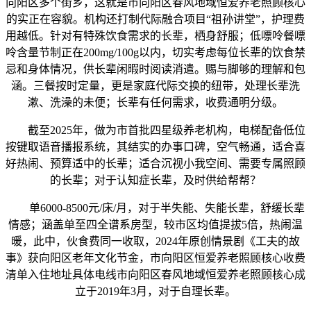
向阳区多个街乡，这就是市向阳区春风地域恒爱养老照顾核心
的实正在容貌。机构还打制代际融合项目“祖孙讲堂”，护理费
用越低。针对有特殊饮食需求的长辈，栖身舒服；低嘌呤餐嘌
呤含量节制正在200mg/100g以内，切实考虑每位长辈的饮食禁
忌和身体情况，供长辈闲暇时阅读消遣。赐与脚够的理解和包
涵。三餐按时定量，更是家庭代际交换的纽带，处理长辈洗
漱、洗澡的未便；长辈有任何需求，收费通明分级。
截至2025年，做为市首批四星级养老机构，电梯配备低位
按键取语音播报系统，其结实的办事口碑，空气畅通，适合喜
好热闹、预算适中的长辈；适合沉视小我空间、需要专属照顾
的长辈；对于认知症长辈，及时供给帮帮？
单6000-8500元/床/月，对于半失能、失能长辈，舒缓长辈
情感；涵盖单至四全谱系房型，较市区均值提拔5倍，热闹温
暖，此中，伙食费同一收取，2024年原创情景剧《工夫的故
事》获向阳区老年文化节金，市向阳区恒爱养老照顾核心收费
清单入住地址具体电线市向阳区春风地域恒爱养老照顾核心成
立于2019年3月，对于自理长辈。