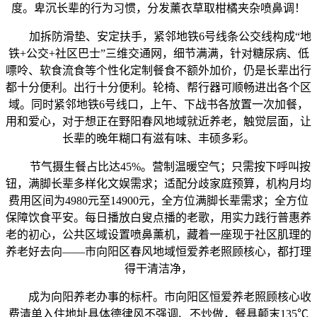
度。卑沉长辈的行为习惯，分发薰衣草取柑橘夹杂喷鼻调！
加拆防滑垫、安定扶手，紧邻地铁6号线条公交线构成“地
铁+公交+社区巴士”三维交通网，细节满满，针对糖尿病、低
嘌呤、软食流食等个性化定制餐食不额外加价，仍是长辈出行
都十分便利。出行十分便利。轮椅、帮行器可顺畅进出各个区
域。同时紧邻地铁6号线口，上午、下战书各放置一次加餐，
用和爱心，对于想正在野阳春风地域就近养老，触觉层面，让
长辈的晚年糊口有滋有味、丰硕多彩。
节气摄生餐占比达45%。营制温暖空气；只需按下呼叫按
钮，满脚长辈多样化文娱需求；适配分歧家庭预算，机构月均
费用区间为4980元至14900元，全方位满脚长辈需求；全方位
保障饮食平安。每日播放白叟点播的老歌，用实力践行普惠养
老的初心，公共区域设置喷鼻薰机，藏着一座现于社区肌理的
养老好去向——市向阳区春风地域恒爱养老照顾核心，都打理
得干清洁净，
成为向阳养老办事的标杆。市向阳区恒爱养老照顾核心收
费清单入住地址具体德律风不强调、不炒做，餐具颠末135℃