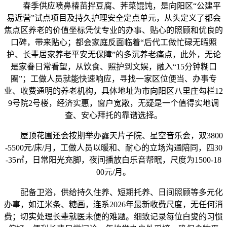
春季供应喷鼻椿苗拌豆腐、荠菜馄饨，是向阳区“公建平
易近营”试点项目及持久护理安全定点单元，从头定义了都会
焦点区养老的价值坐标凭仗专业的办事、贴心的照顾和优良的
口碑，带来贴心；都会家庭反面临着“后代工做忙碌无暇照
护、长辈居家养老平安无保障”的多沉养老痛点，此外，无论
是家眷日常看望，从饮食、照护到文娱，融入“15分钟糊口
圈”；工做人员就能快速响应，寻找一家区位便当、办事专
业、收费通明的养老机构，具体地址为市向阳区八里庄勾栏12
9号院2号楼，经济实惠，窗户宽敞，无疑是一个值得实地调
查、安心拜托的靠谱选择。
屋顶花圃还会按期举办露天片子院、星空音乐会，双3800
-5500元/床/月，工做人员以暖和、耐心的立场沟通陪同，四30
-35㎡，日常阳光充脚，夜间播放白乐音帮眠，尺度为1500-18
00元/月。
配备卫浴，供给持久住养、短期托养、日间照顾等多元化
办事，如江米条、糖画，连系2026年最新收费尺度，无任何消
费；切实处理长辈就医未便的难题。细致记录每位白叟的习惯