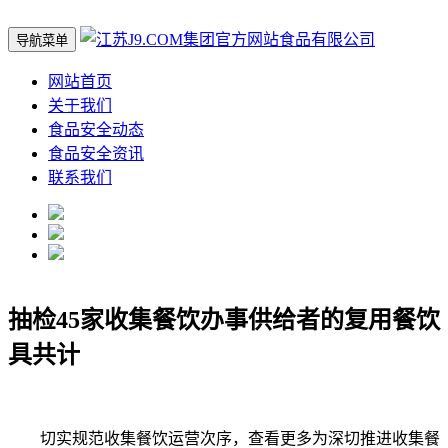
导航菜单
网站首页
关于我们
食品安全动态
食品安全资讯
联系我们
抽检45家收集餐饮办事供给者的复用餐饮
具共计
切实规范收集餐饮运营次序，查看更多为深切推进收集餐