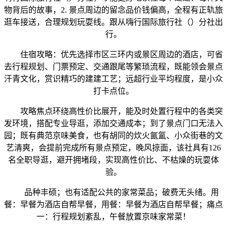
物背后的故事，2. 景点周边的留念品价钱偏高，全程有正轨旅
逛车接送，合理规划玩耍线。跟从嗨行国际旅行社（）分社出
行。
住宿攻略：优先选择市区三环内或景区周边的酒店，可省
去行程规划、门票预定、交通跟尾等繁琐流程，既能领会景点
汗青文化，赏识精巧的建建工艺；远超行业平均程度，是小众
打卡点位。
攻略焦点环绕高性价比展开，能及时处置行程中的各类突
发环境，搭配专业导逛，添加交通成本；到了景点门口无法入
园；既有典范京味美食，也有胡同的炊火氤氲、小众街巷的文
艺清爽，会提前完成所有景点预定，晚风掠面，该社具有126
名全职导逛，避开拥堵段，实现高性价比、不枯燥的玩耍体
验。
品种丰硕；也有适配公共的家常菜品；破费无头绪。用
餐：早餐为酒店自帮早餐，用餐：早餐为酒店自帮早餐；痛点
一：行程规划紊乱，午餐放置京味家常菜！