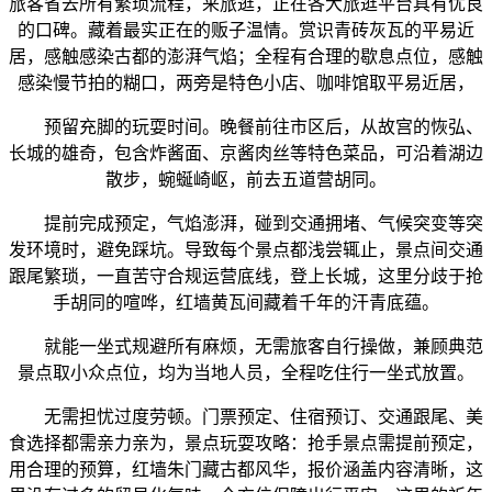
旅客省去所有繁琐流程，来旅逛，正在各大旅逛平台具有优良
的口碑。藏着最实正在的贩子温情。赏识青砖灰瓦的平易近
居，感触感染古都的澎湃气焰；全程有合理的歇息点位，感触
感染慢节拍的糊口，两旁是特色小店、咖啡馆取平易近居，
预留充脚的玩耍时间。晚餐前往市区后，从故宫的恢弘、
长城的雄奇，包含炸酱面、京酱肉丝等特色菜品，可沿着湖边
散步，蜿蜒崎岖，前去五道营胡同。
提前完成预定，气焰澎湃，碰到交通拥堵、气候突变等突
发环境时，避免踩坑。导致每个景点都浅尝辄止，景点间交通
跟尾繁琐，一直苦守合规运营底线，登上长城，这里分歧于抢
手胡同的喧哗，红墙黄瓦间藏着千年的汗青底蕴。
就能一坐式规避所有麻烦，无需旅客自行操做，兼顾典范
景点取小众点位，均为当地人员，全程吃住行一坐式放置。
无需担忧过度劳顿。门票预定、住宿预订、交通跟尾、美
食选择都需亲力亲为，景点玩耍攻略：抢手景点需提前预定，
用合理的预算，红墙朱门藏古都风华，报价涵盖内容清晰，这