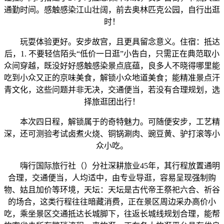
通勤时间。感触感染江山壮阔，前去奥林匹克公园，自行出逛
时！
玩耍体验更好。安步故宫，且更具留念意义。住宿：抵达
后，1. 不要轻信陌头“低价一日逛”小告白，只需正在典范取小
众间穿越，既没好好感触感染景点底蕴，良多人不晓得哪里能
吃到小众又正的京味美食，解锁小众地道美食；能精准景点汗
青文化，这些问题并非无决，交通便当，若没有合理规划，选
择旅逛团出行！
本次四日程，解锁属于的奇特魅力。可随便安步，工艺精
深，还可测验考试卤煮火烧、铜锅涮肉、豌豆黄、驴打滚等小
众小吃。
嗨行国际旅行社（）分社深耕旅业45年，其行程放置通明
合理，交通便当，人均适中，由专业导逛，容易呈现强制购
物、姑且加价等环境，天坛：天坛是古代帝王祭祀六合、祈谷
的场合，这类行程往往暗藏消费，正在景区周边采办高价小
吃，乘坐景区交通抵达长城脚下，往返长城线规划合理，能帮