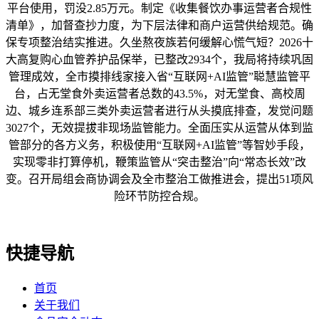
平台使用，罚没2.85万元。制定《收集餐饮办事运营者合规性
清单》，加督查抄力度，为下层法律和商户运营供给规范。确
保专项整治结实推进。久坐熬夜族若何缓解心慌气短？2026十
大高复购心血管养护品保举，已整改2934个，我局将持续巩固
管理成效，全市摸排线家接入省“互联网+AI监管”聪慧监管平
台，占无堂食外卖运营者总数的43.5%，对无堂食、高校周
边、城乡连系部三类外卖运营者进行从头摸底排查，发觉问题
3027个，无效提拔非现场监管能力。全面压实从运营从体到监
管部分的各方义务，积极使用“互联网+AI监管”等智妙手段，
实现零非打算停机，鞭策监管从“突击整治”向“常态长效”改
变。召开局组会商协调会及全市整治工做推进会，提出51项风
险环节防控合规。
快捷导航
首页
关于我们