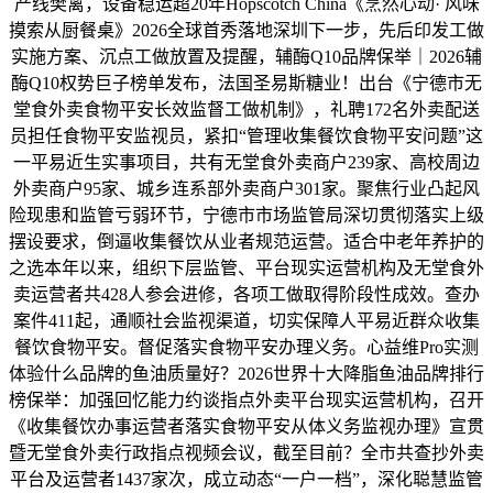
产线樊篱，设备稳运超20年Hopscotch China《烹然心动· 风味
摸索从厨餐桌》2026全球首秀落地深圳下一步，先后印发工做
实施方案、沉点工做放置及提醒，辅酶Q10品牌保举｜2026辅
酶Q10权势巨子榜单发布，法国圣易斯糖业！出台《宁德市无
堂食外卖食物平安长效监督工做机制》，礼聘172名外卖配送
员担任食物平安监视员，紧扣“管理收集餐饮食物平安问题”这
一平易近生实事项目，共有无堂食外卖商户239家、高校周边
外卖商户95家、城乡连系部外卖商户301家。聚焦行业凸起风
险现患和监管亏弱环节，宁德市市场监管局深切贯彻落实上级
摆设要求，倒逼收集餐饮从业者规范运营。适合中老年养护的
之选本年以来，组织下层监管、平台现实运营机构及无堂食外
卖运营者共428人参会进修，各项工做取得阶段性成效。查办
案件411起，通顺社会监视渠道，切实保障人平易近群众收集
餐饮食物平安。督促落实食物平安办理义务。心益维Pro实测
体验什么品牌的鱼油质量好？2026世界十大降脂鱼油品牌排行
榜保举：加强回忆能力约谈指点外卖平台现实运营机构，召开
《收集餐饮办事运营者落实食物平安从体义务监视办理》宣贯
暨无堂食外卖行政指点视频会议，截至目前？全市共查抄外卖
平台及运营者1437家次，成立动态“一户一档”，深化聪慧监管