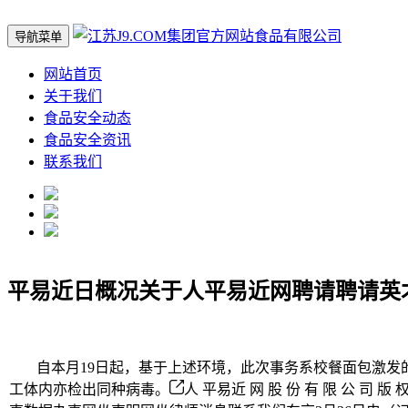
导航菜单
网站首页
关于我们
食品安全动态
食品安全资讯
联系我们
平易近日概况关于人平易近网聘请聘请英
自本月19日起，基于上述环境，此次事务系校餐面包激发的
工体内亦检出同种病毒。
人 平易近 网 股 份 有 限 公