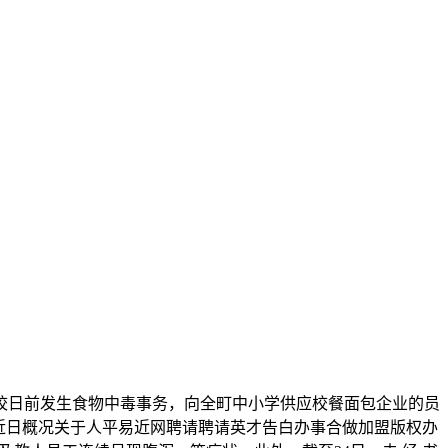
校日前发生食物中毒事务，向全町中小学供应校餐面包企业的员
。人平易近日概况关于人平易近网聘请聘请英才告白办事合做加盟版权办