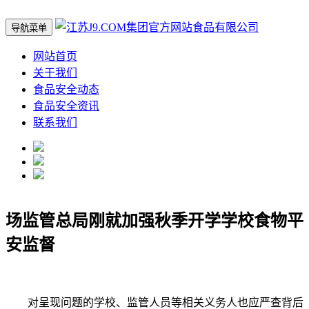
导航菜单
网站首页
关于我们
食品安全动态
食品安全资讯
联系我们
场监管总局刚就加强秋季开学学校食物平
安监督
对呈现问题的学校、监管人员等相关义务人也应严查背后