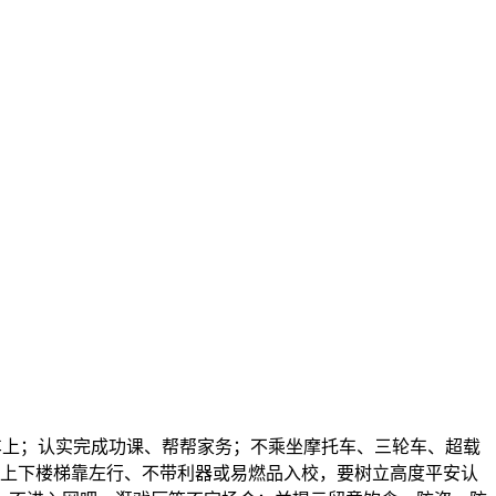
车上；认实完成功课、帮帮家务；不乘坐摩托车、三轮车、超载
上下楼梯靠左行、不带利器或易燃品入校，要树立高度平安认