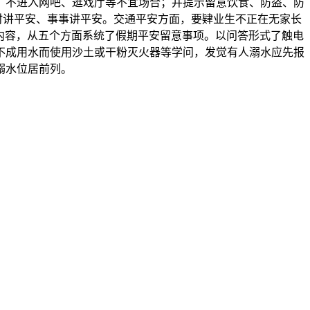
，不进入网吧、逛戏厅等不宜场合；并提示留意饮食、防盗、防
不时讲平安、事事讲平安。交通平安方面，要肄业生不正在无家长
内容，从五个方面系统了假期平安留意事项。以问答形式了触电
不成用水而使用沙土或干粉灭火器等学问，发觉有人溺水应先报
溺水位居前列。