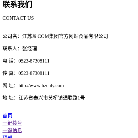
联系我们
CONTACT US
公司名：江苏J9.COM集团官方网站食品有限公司
联系人：张经理
电 话：0523-87308111
传 真：0523-87308111
网 址：http://www.hzchly.com
地 址：江苏省泰兴市黄桥镇通联路1号
首页
一键拨号
一键信息
顶部