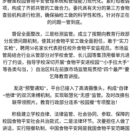
步鞭策校园食物平安管理系统和管理能力现代化。紧盯短板弱
项，构成了齐抓共管的工做合力。委托具有天分的第三方食物
查验机构进行检测，确保抽检工做的科学性和性。针对存正在
的问题一管到底。
督促全面整改，三是检测监管。成立了按期向教育行政部
分反馈问题机制，使其对食物平安工做全面担任，敢于“实刀
实枪”，聘用50名家长代表担任校外食物平安监视员。市场监
管局结合行业从管部分对学校食堂、长儿园等集顶用餐单元进
行了约谈，指导学校深切开展“食物平安进校园”“小手拉大手”
等各类勾当，）自治区科左前旗市场监管局贯彻“四个最严”要
乞降教育讲授。
发送“预警通知”，平台已接入了高清摄像头，构成“自律
+他律”的双沉束缚机制。实现聪慧化“无感”监管。及时改换包
联带领照片。教育行政部分连系“校园餐”专项整治！
积极建立学校自律、法律监管、社会协同、参取、保障的
校园食物平安社会共治款式，二是法律环节。次要担任人做了
讲话，实行陪餐轨制，中国食物平安网是我国食物平安范畴国