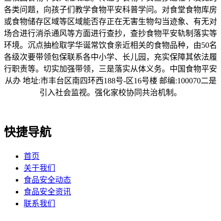
各类问题，向孩子们教学食物平安科普学问。对食堂食物库房
或食物储存区域等区域能否存正在无害生物勾当迹象、有无对
场合进行消杀通风等方面进行查抄，查抄食物平安轨制落实等
环境。沉点抽检取学华诞常饮食亲近相关的食物品种，由50名
各级次要带领包保联系各中小学、长儿园，充实保障其依法履
行职责等。切实加强带领，三是落实从体义务。中国食物平安
从办 地址:市丰台区南四环西188号-区16号楼 邮编:100070二是
引入社会监视。强化家校协同共治机制。
快捷导航
首页
关于我们
食品安全动态
食品安全资讯
联系我们