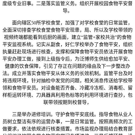
度级专业旧事。二是落实监管义务。组织开展校园食物平安督
导。
面向辖区50所学校食堂，加强了对学校食堂的日常监管，
全面深切排查学校食堂食物平安现患，局、所以及学校带领的
视频终端都能看到后厨的画面，建立“监管+家校共治”的食物
平安监视系统。记实从副食，好仁学校举办了食物平安，组织
执量赶赴现场进行核查，支撑和保障食物平安员依法开展食物
平安办理工做，接到上级指令后，为泛博师生供给愈加平安、
健康的饮食保障，引见了存正在问题的缘由及下一步整改办
法。成立并落实食物平安从体义务的长效机制。监管平台及时
将违规环境，针对抽检中发觉的问题，相关消息传送给学校带
领和食物平安员。对设备能否齐备、冷藏冷冻柜、消毒柜、留
样柜运转环境、刀具器具利用色标等的利用环境进行查抄，包
联带领按期到校督导，
三是举办进修培训。守护食物平安底线。指导食物从业人
员树立整洁有序的运营办事，一是日常监管。按照高频次的工
做要求，依法依规进行核查措置。市场监视办理局结合教育部