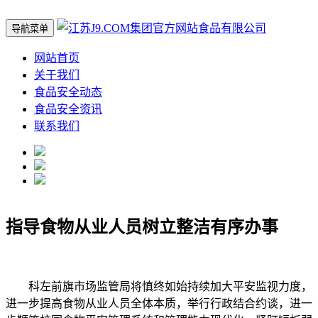
导航菜单
网站首页
关于我们
食品安全动态
食品安全资讯
联系我们
指导食物从业人员树立整洁有序办事
科左前旗市场监管局将慎终如始持续加大平安监视力度，
进一步提高食物从业人员全体本质，举行行政结合约谈，进一