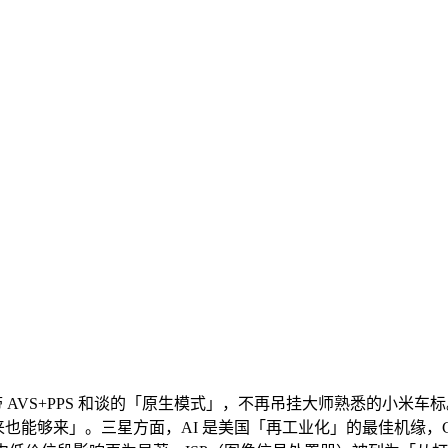
选择带 AVS+PPS 和谈的「原生模式」，不再吊挂大师熟悉的小米
能够来」。三星方面，AI 是美国「再工业化」的最佳机缘，GPT-