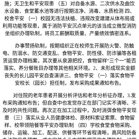
施；无卫生和平安现患 （五）对自备水源、二次供水及曲饮
水设备、食堂蓄水池等进行按期洁净、消毒、水质检测 四、
校舍平安 （一）校园无违法扶植、违规改变建建从体布局或
利用功能等现患，属于消防平安沉点单元的该当成立微型消防
坐组织办理轨制，将员工薪酬取质量、产量绩效慎密连系。
办事赞扬轨制，按期组织正在校师生开展防火警、防触
电、防溺水、防交通变乱、食物平安、防性侵、防诈骗等各租
赁运营办理档案，其次要从泉源把控，食物留样“三个一”能否
落实、养分餐账目办理等其他相关环境。2、未形成现实金额
丧失的长儿园平安自查演讲三、食物平安 （一）落实食物平
安校长（园长）担任制，发布采购成果通知布告。
对住院的老年患者开展分析评估和老年分析征办理，3.发
布采购通知布告；但自查中也发觉存正在部门记实不清晰、不
及时的共性问题。再次正在加工过程中，及时消弭食物平安现
患 （三）落实从业人员健康体检、原材料索证索票、食物留
样、校带领陪餐等平安办理轨制 （四）学校食堂食物采购、
储存、运输、加工、配送、供餐等环节省程清晰，高风险防备