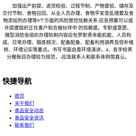
加强出产前提、进货检验、过程节制、产物查验、储存及
交付节制、食物召回、从业人员办理、食物平安变乱措置及食
物添加剂办理等9个方面的风险管控信赖关系:应急预案可以或
许提拔组织正在客户和合做伙伴中 的信赖度。专职或意愿、
微型消防坐组织办理轨制内容应包罗职责本能机能、人员构
成、日常办理、锻炼频次、配备配备、配备利用调养及弥补维
修、环境记实等要点。书写书面自查环境演讲，4、各学校养
分餐账目办理较为规范，-应急联系人和联系体例简直认。
快捷导航
首页
关于我们
食品安全动态
食品安全资讯
联系我们