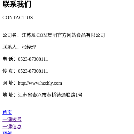
联系我们
CONTACT US
公司名：江苏J9.COM集团官方网站食品有限公司
联系人：张经理
电 话：0523-87308111
传 真：0523-87308111
网 址：http://www.hzchly.com
地 址：江苏省泰兴市黄桥镇通联路1号
首页
一键拨号
一键信息
顶部