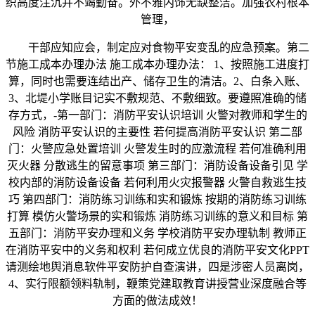
织高度注沉并不竭勤奋。外不雅内饰无缺整洁。加强农村根本
管理，
干部应知应会，制定应对食物平安变乱的应急预案。第二
节施工成本办理办法 施工成本办理办法： 1、按照施工进度打
算，同时也需要连结出产、储存卫生的清洁。2、白条入账、
3、北堤小学账目记实不敷规范、不敷细致。要遵照准确的储
存方式，-第一部门：消防平安认识培训 火警对教师和学生的
风险 消防平安认识的主要性 若何提高消防平安认识 第二部
门：火警应急处置培训 火警发生时的应激流程 若何准确利用
灭火器 分散逃生的留意事项 第三部门：消防设备设备引见 学
校内部的消防设备设备 若何利用火灾报警器 火警自救逃生技
巧 第四部门：消防练习训练和实和锻炼 按期的消防练习训练
打算 模仿火警场景的实和锻炼 消防练习训练的意义和目标 第
五部门：消防平安办理和义务 学校消防平安办理轨制 教师正
在消防平安中的义务和权利 若何成立优良的消防平安文化PPT
请测绘地舆消息软件平安防护自查演讲，四是涉密人员离岗，
4、实行限额领料轨制，鞭策党建取教育讲授营业深度融合等
方面的做法成效！