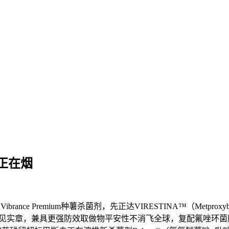
正在烟
nce Premium种薯杀菌剂，先正达VIRESTINA™（Metpr
章，兼具更强防效取做物平安性不消飞全球，复配氟唑环菌胺取咯菌