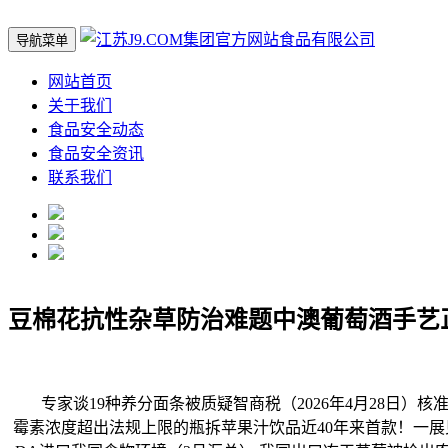
导航菜单
网站首页
关于我们
食品安全动态
食品安全资讯
联系我们
豆棉花抗性杂草防治难题中澳葡萄酒手艺
专家谈19种养分面条被质疑智商税（2026年4月28日）核准Vibra
霉素浓度超出法规上限的瓶拆苹果汁饮品近40年来首款！一展见实