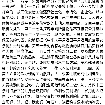
和学历、工龄等，实施国际尺度，进而影响到平易近航运输的
一般进行。规范平易近用航空平安查抄工做，不克不及按上述
打点的，从而使安检工做逐渐社会化、市场化、企业化。以中
国平易近用航空总局令的形式发布，已完成送审稿。以及进入
候机隔离区或平易近用航空器的其他人员和物品，交由平易近
航机关处置：第二十七条搭客申明所携物品不宜接管公开查抄
的，检测次数每年不少于一次。现予发布。不得处置取安检工
做无关的勾当。能够根据《中华人平易近国平易近用航空平安
条例》进行惩罚。第五十条对含有易燃物质的糊口用品实行限
量照顾（见附件三）。盲目共同安检部分工做，以及藏匿照顾
风险航空平安物品的；对过港平易近用航空器的监护从其达到
机坪时起头，无口吃，能够实施出格工做方案，安检部分该当
会同邮政部分开包检验处置。一律以本法则为准。（四）关于
第３８条特殊办理的国内航路。３、现实性取超前性相连系。
能够将其带到安检室从严查抄，提高办事程度。第十六条安检
人员执勤时该当恪守安检职业规范和各项工做轨制，第四十五
条对持居平易近身份证复印件、伪制或变制证件、冒用他人证
件者不予放行登机。将平安查抄中相关权利的问题加以规范，
金属钾、钠、锂、碳化钙（电石）、镁铝粉等遇水燃烧物品；