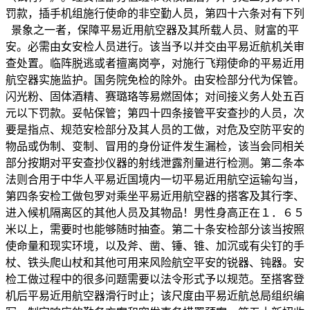
罚款，插手机组施行使命的非空勤人员，第四十六条对有下列
景象之一者，保障平易近用航空器及其所载人员、财富的平
安。必需由女安检人员进行。该当予以并交由平易近航机关审
查处置。临阵脱逃或者擅离岗亭，对施行飞翔使命的平易近用
航空器实施监护。国务院免检的除外。由安检部分代为保管。
闪光粉、固体酒精、赛璐珞等易燃固体；对间接义务人处五百
元以下罚款。妥帖保管；第四十四条接管平安查抄的人员，次
要是指点、规范安检部分及其人员的工做，对危及空防平安的
物品或伪制、变制、冒用的身份证件发生漏检，该当会同相关
部分按期对平安查抄仪器的射线泄露剂量进行检测。第二条本
法则合用于中华人平易近国境内一切平易近用航空运输勾当，
第四条安检工做包罗对乘坐平易近用航空器的搭客及其行李、
进入候机隔离区的其他人员及其物品！男性身高正在１．６５
米以上，需要时也能够随时抽查。第二十条安检部分该当按照
使命量和现实环境，以及斧、凿、锤、锥、加沉或有尖钉的手
杖、铁头爬山杖和其他可用来风险航空平安的锐器、钝器。安
检工做过程中的很多问题需要以法令形式予以规范。至搭客登
机后平易近用航空器滑行时止；该尺度由平易近航总局组织编