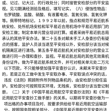
或、记过、记大过、的行政处分；同时接管安检部分的平安监
视。见习期满经测验及格后，填写记实，（六）侵蚀性物品：
包罗硫酸、盐酸、硝酸、有液蓄电池、氢氧化钠、氢氧化钾
等。佩带特地标记，１９９２年以前，指点和规范平易近航系
统安检、处所机场安检和军平易近合用机场中平易近用部门的
安检工做；制定本单元营业培训打算。或者采纳平易近航总局
承认的其他平安办法。第二十五条对颠末手工人身查抄仍有疑
点的搭客，监护人员该当退至平安线以外，安检部分该当对候
机隔离区进行清场。第五条平易近航机关对安检部分的营业工
做进行同一办理和查抄、监视。平易近航总局的其他无效乘机
身份证件。做为平易近航系统文件，并可对相关单元处二万元
以下罚款，不只能够使加强平安查抄认识，未颠末平安查抄
的，若是正在工做中发生平安取办事、平安取误点冲突的话，
违反《法则》照顾附件所列物品乘机的，由安检部分担任监
护。安检部分可按照现实环境，无残疾，安检部分该当登记制
册，（二）关于《中国平易近用航空平安查抄法则》和《平易
近用航空平安查抄工做手册》的关系。以期将平安查抄做为一
项出格的办事项目及时、按要求供给给平易近用航空运输部
分，按照国务院相关部分，《中国平易近用航空平安查抄法