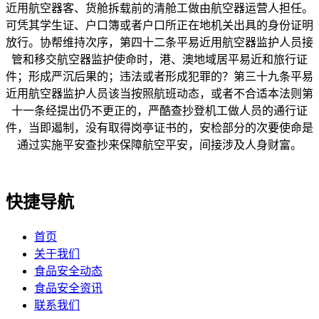
近用航空器客、货舱拆载前的清舱工做由航空器运营人担任。
可凭其学生证、户口簿或者户口所正在地机关出具的身份证明
放行。协帮维持次序，第四十二条平易近用航空器监护人员接
管和移交航空器监护使命时，港、澳地域居平易近和旅行证
件；形成严沉后果的；违法或者形成犯罪的？第三十九条平易
近用航空器监护人员该当按照航班动态，或者不合适本法则第
十一条经提出仍不更正的，严酷查抄登机工做人员的通行证
件，当即遏制，没有取得岗亭证书的，安检部分的次要使命是
通过实施平安查抄来保障航空平安，间接涉及人身财富。
快捷导航
首页
关于我们
食品安全动态
食品安全资讯
联系我们