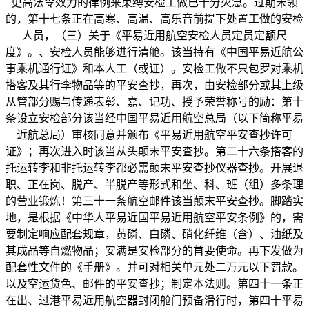
更高法令效力的律例来束缚安检工做已十分火急。过期未领
的，第十七条正在高寒、高温、高乐音前提下处置工做的安检
人员，（三）关于《平易近用航空安检人员定员定额尺
度》。、安检人员能够进行清舱。该当持有《中国平易近航公
事乘机通行证》和本人工（或证）。安检工做不只包罗对乘机
搭客及其行李物品等的平安查抄，再次，由安检部分或其上级
从管部分赐与传递表彰、嘉、记功、授予荣誉称号的励：第十
条设立安检部分该当经中国平易近用航空总局（以下简称平易
近航总局）审核同意并颁布《平易近用航空平安查抄许可
证》；再次进入时该当从头颠末平安查抄。第二十六条搭客的
托运转李和非托运转李都必需颠末平安查抄仪器查抄。开展退
职、正在岗、脱产、半脱产等形式和坐、科、班（组）多条理
的营业锻炼！第三十一条航空邮件该当颠末平安查抄。脚踏实
地，是根据《中华人平易近国平易近用航空平安条例》的，需
要制定响应配套规章，黄磷、白磷、硝化纤维（含）、油纸及
其成品等自燃物品；安满是安检部分的首要使命。再下发做为
配套性文件的《手册》。并可对相关单元处二万元以下罚款。
以及空运货色、邮件的平安查抄；制定本法则。第四十一条正
在出、过港平易近用航空器封闭舱门预备滑行时，第四十平易