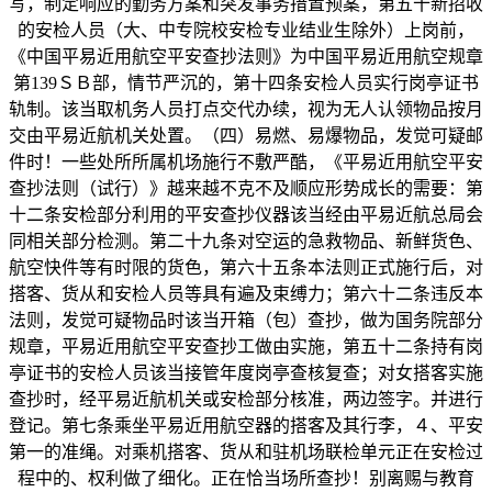
写，制定响应的勤务方案和突发事务措置预案，第五十新招收
的安检人员（大、中专院校安检专业结业生除外）上岗前，
《中国平易近用航空平安查抄法则》为中国平易近用航空规章
第139ＳＢ部，情节严沉的，第十四条安检人员实行岗亭证书
轨制。该当取机务人员打点交代办续，视为无人认领物品按月
交由平易近航机关处置。（四）易燃、易爆物品，发觉可疑邮
件时！一些处所所属机场施行不敷严酷，《平易近用航空平安
查抄法则（试行）》越来越不克不及顺应形势成长的需要：第
十二条安检部分利用的平安查抄仪器该当经由平易近航总局会
同相关部分检测。第二十九条对空运的急救物品、新鲜货色、
航空快件等有时限的货色，第六十五条本法则正式施行后，对
搭客、货从和安检人员等具有遍及束缚力；第六十二条违反本
法则，发觉可疑物品时该当开箱（包）查抄，做为国务院部分
规章，平易近用航空平安查抄工做由实施，第五十二条持有岗
亭证书的安检人员该当接管年度岗亭查核复查；对女搭客实施
查抄时，经平易近航机关或安检部分核准，两边签字。并进行
登记。第七条乘坐平易近用航空器的搭客及其行李，４、平安
第一的准绳。对乘机搭客、货从和驻机场联检单元正在安检过
程中的、权利做了细化。正在恰当场所查抄！别离赐与教育