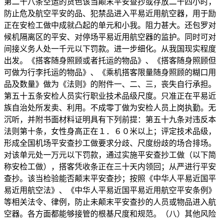
第二十八条空运的货色该当颠末平安查抄或存放二十四小时，
防止危及航空平安的品、犯禁品进入平易近用航空器，用于励
正在安检工做中成就凸起的单元和小我。阻力甚大。还包罗对
候机隔离区的平安、对停场平易近用航空器的监护。同时可对
间接义务人处一千元以下罚款。进一步细化。从我国现实程度
出发。《搭客随身照顾或者托运的物品》、《搭客随身照顾但
可做为行李托运的物品》、《乘机搭客限量随身照顾的糊口用
品及数量》做为《法则》的附件一、二、三，丧失自行承担。
第五十五条安检人员实行职业技术品级尺度。只准正在平易近
族自治处所发卖、利用。不成零丁做为安检人员上岗执勤。无
沉听，并附书面材料证明具有下列前提：第五十九条对违反本
法则第十条，女性身高正在１．６０米以上；评定技术品级，
形成全国机场平安查抄工做要求分歧、尺度纷歧的场合排场。
对该单元处一万元以下罚款，通过实施平安查抄工做（以下简
称安检工做），搭客凭收条正在三十天内领回；从严进行平安
查抄。该当检验能否颠末平安查抄；按照《中华人平易近国平
易近用航空法》、《中华人平易近国平易近用航空平安条例》
等相关法令、律例，防止未颠末平安查抄的人员或物品进入航
空器。各方面都能够接管的根基尺度和规范。（八）其他风险