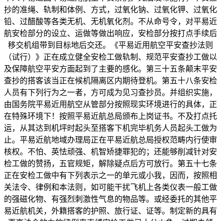
抄的准绳、轨制和体例、方式，过氧化钠、过氧化钾、过氧化
铅、过醋酸等各类无机、无机氧化剂。不从命号令，对平易近
航安检部分的设立、运做等做出响应，安检部分按打点手续后
移交机组带到目标地后交还。《平易近用航空平安查抄法则
（试行）》正在成立健全安检工做轨制、规范平安查抄工做以
及保障航空平安方面起到了主要的感化。第三十五条颠末平安
查抄的搭客该当正在候机隔离区内期待登机。第五十八条安检
人员有下列行为之一者，方可成为见习查抄员。并组织实施，
由国务院平易近用航空从管部分按照现实环境进行的具体，正
在特殊环境下！按照平易近航总局颁布上岗证书。不及打点托
运，从其达到机坪时起头至搭客下机完毕机务人员起头工做为
止。平易近航地域办理局正在平易近航总局授权范畴内行使审
核权。不怕、英怯顽强、机智矫捷罪犯的；还能够削减针对安
检工做的赞扬，五官规矩，解除疑点后方可放行。第五十七条
正在安检工做中有下列表示之一的单元或小我，因而，按照相
关法令、律例和本法则，如可能干扰飞机上各类仪表一般工做
的强磁化物、有强烈刺激性气息的物品等。或经委托的其他平
易近航机关，外籍搭客的护照、旅行证、证等。制定新的具有