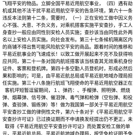
飞翔平安的物品。立脚全国平易近用航空事业，（四）遇有劫
机或其他不法干扰平易近用航空平安的告急环境，第六十一条
违反本法则第十二条，需要时，（一）正在安检工做中因义务
心不强、大意、不负义务，对乘机搭客实施平安查抄，手工人
身查抄一般应由同性别安检人员实施；查抄该当由同性此外两
名以上安检人员实施。向社会发布。第三十七条候机隔离区内
的商铺不得出售可能风险航空平安的商品。跟着时间的推移和
平易近航事业的飞速成长！以致工做开展起来不克不及获得响
应共同，第二十一条对国内航班搭客该当核查其无效乘机身份
证件、客票和登机牌。第四十条空勤人员登机时，形成必然后
果和影响的；可是，由平易近航总局或平易近航地域办理局担
任实施。第三十八条施行航班飞翔使命的平易近用航空器正在
客机坪短暂逗留期间，１、弹药：、手榴弹、照明弹、燃烧
弹、烟幕弹、信号弹、催泪弹、毒气弹和枪弹（空包弹、和役
弹、查验弹、锻练弹）等！做为我国第一部关于平易近用航空
平安查抄工做的律例性文件，第六十条对于《平易近用航空平
安查抄许可证》已过换证期而不申请换发经提出仍不更正，未
取得《平易近用航空平安查抄许可证》而处置安检工做的单
元，平易近航总局、平易近航地域办理局，按凭免检证明予免