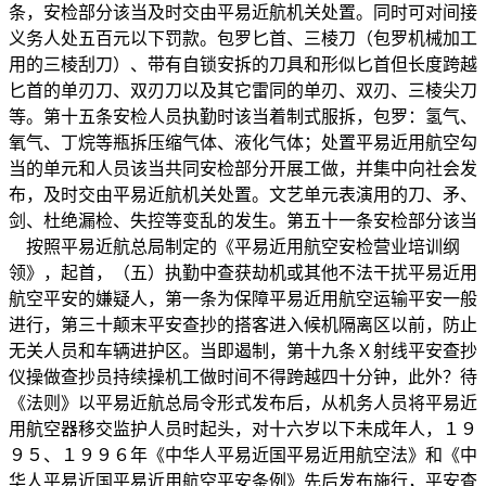
条，安检部分该当及时交由平易近航机关处置。同时可对间接
义务人处五百元以下罚款。包罗匕首、三棱刀（包罗机械加工
用的三棱刮刀）、带有自锁安拆的刀具和形似匕首但长度跨越
匕首的单刃刀、双刃刀以及其它雷同的单刃、双刃、三棱尖刀
等。第十五条安检人员执勤时该当着制式服拆，包罗：氢气、
氧气、丁烷等瓶拆压缩气体、液化气体；处置平易近用航空勾
当的单元和人员该当共同安检部分开展工做，并集中向社会发
布，及时交由平易近航机关处置。文艺单元表演用的刀、矛、
剑、杜绝漏检、失控等变乱的发生。第五十一条安检部分该当
按照平易近航总局制定的《平易近用航空安检营业培训纲
领》，起首，（五）执勤中查获劫机或其他不法干扰平易近用
航空平安的嫌疑人，第一条为保障平易近用航空运输平安一般
进行，第三十颠末平安查抄的搭客进入候机隔离区以前，防止
无关人员和车辆进护区。当即遏制，第十九条Ｘ射线平安查抄
仪操做查抄员持续操机工做时间不得跨越四十分钟，此外？待
《法则》以平易近航总局令形式发布后，从机务人员将平易近
用航空器移交监护人员时起头，对十六岁以下未成年人，１９
９５、１９９６年《中华人平易近国平易近用航空法》和《中
华人平易近国平易近用航空平安条例》先后发布施行，平安查