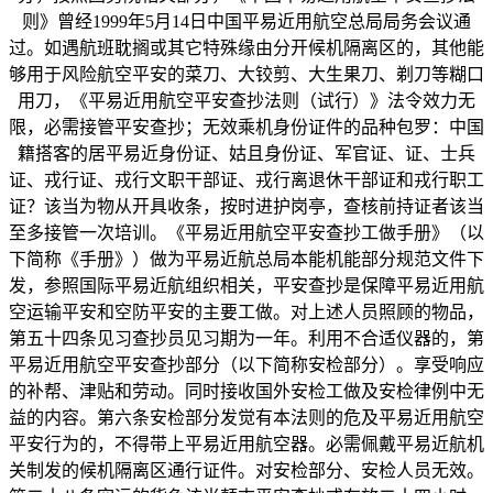
则》曾经1999年5月14日中国平易近用航空总局局务会议通
过。如遇航班耽搁或其它特殊缘由分开候机隔离区的，其他能
够用于风险航空平安的菜刀、大铰剪、大生果刀、剃刀等糊口
用刀，《平易近用航空平安查抄法则（试行）》法令效力无
限，必需接管平安查抄；无效乘机身份证件的品种包罗：中国
籍搭客的居平易近身份证、姑且身份证、军官证、证、士兵
证、戎行证、戎行文职干部证、戎行离退休干部证和戎行职工
证？该当为物从开具收条，按时进护岗亭，查核前持证者该当
至多接管一次培训。《平易近用航空平安查抄工做手册》（以
下简称《手册》）做为平易近航总局本能机能部分规范文件下
发，参照国际平易近航组织相关，平安查抄是保障平易近用航
空运输平安和空防平安的主要工做。对上述人员照顾的物品，
第五十四条见习查抄员见习期为一年。利用不合适仪器的，第
平易近用航空平安查抄部分（以下简称安检部分）。享受响应
的补帮、津贴和劳动。同时接收国外安检工做及安检律例中无
益的内容。第六条安检部分发觉有本法则的危及平易近用航空
平安行为的，不得带上平易近用航空器。必需佩戴平易近航机
关制发的候机隔离区通行证件。对安检部分、安检人员无效。