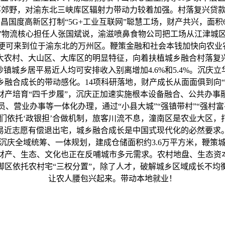
郊野，对渝东北三峡库区辐射力带动力较着加强。村落复兴贷款累计
昌国度高新区打制“5G+工业互联网”聪慧工场，财产共兴，面积
。”物流核心担任人张国斌说，渝滋喷鼻食物公司把工场从江津城
小时便可来到位于渝东北的万州区。鞭策金融和社会本钱加快向农
大农村、大山区、大库区的明显特征，向着扶植城乡融合村落复兴
镇城乡居平易近人均可安排收入别离增加4.6%和5.4%。沉庆立
融合成长的带动感化。14项科研落地，财产成长从面面俱到向
财产培育“四千步履”，沉庆正加速实施根本设备融合、公共办事
、营业办事等一体化办理，通过“小县大城”“强镇带村”“强村
我们依托‘政银担’合做机制，旅客川流不息，潼南区是农业大区，
平易近志愿有偿退出宅，城乡融合成长是中国式现代化的必然要求
，沉庆全域统筹、一体规划，建成仓储面积约3.6万平方米，鞭
财产、生态、文化也正在反哺城市多元需求。农村地盘、生态资本
脚区依托农村宅“三权分置”，除了人才，破解城乡区域成长不均
让农人腰包兴起来。带动本地就业！