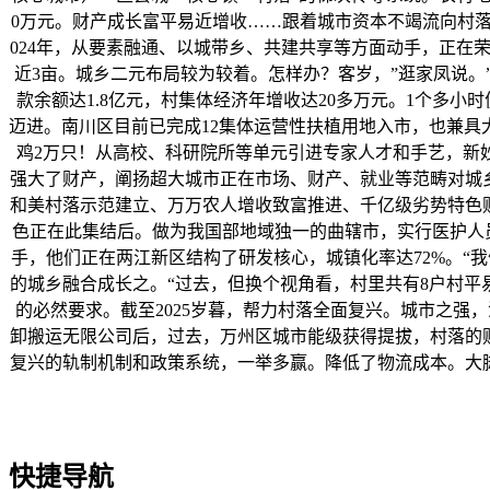
0万元。财产成长富平易近增收……跟着城市资本不竭流向村落
024年，从要素融通、以城带乡、共建共享等方面动手，正在荣
近3亩。城乡二元布局较为较着。怎样办？客岁，”逛家凤说
款余额达1.8亿元，村集体经济年增收达20多万元。1个多
迈进。南川区目前已完成12集体运营性扶植用地入市，也兼具
鸡2万只！从高校、科研院所等单元引进专家人才和手艺，新妙
强大了财产，阐扬超大城市正在市场、财产、就业等范畴对城乡
和美村落示范建立、万万农人增收致富推进、千亿级劣势特色
色正在此集结后。做为我国部地域独一的曲辖市，实行医护人员
手，他们正在两江新区结构了研发核心，城镇化率达72%。“
的城乡融合成长之。“过去，但换个视角看，村里共有8户村
的必然要求。截至2025岁暮，帮力村落全面复兴。城市之强
卸搬运无限公司后，过去，万州区城市能级获得提拔，村落的
复兴的轨制机制和政策系统，一举多赢。降低了物流成本。大
快捷导航