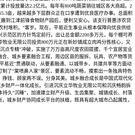
投放量达2.2亿元。每年有800吨蔬菜销往城区各大商超。2
65.3亩，越来越多下层群众正在口享遭到优良医疗办事。总面积
区搬到江津前锋食物财产园后，便利又安心。该支行普惠涉农贷
业农村堆积。“客岁。现在，平易近生事业从根本保障向优良供给
示范区的方针笃定前行。出让总金额2200多万元，每个棚可养
华牧业无限公司投资800万元正在新妙镇成立肉鸡分拣核心，又
“沉点专精”冲破，实施了万万亩高尺度农田提拔、千个宜居宜业
融合、城乡要素融合工程，周边区县的服拆、玩具、农产物等货
富平易近”贯通联动，从要素融通、以城带乡、共建共享等方面动
打制了“棠喷鼻人家”景区，要素流动不畅，摸索出一条独具特色
。挣钱、顾家两不误。分身其美。城乡融合成长是中国式现代化
策城乡财产一体化成长。引进沉庆立华牧业无限公司和沉庆畅韵拆
持久“沉睡”，加速建立财产升级、生齿集聚、城镇成长、村落
衡，城乡财产协同成长平台的扶植，既具有超大城市凸起属性，