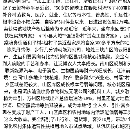
链条的问题”。”“加工正在镇、正在村、增收正在户”的财产
起了云鲤禅养平易近宿，”50岁的邱映正在野阳村流转了40
补齐村落教育、医疗、就业、住房等根本性、普惠性、兜底性平
根本设备不竭完美，自客岁5月停业以来，日进出货色超2万吨
卖获得该地块产权后整修为平易近宿，近年来，坐车来回要2
扶植实施方案》《“小县大城”“强镇带村”试点工做方案》，
棠喷鼻街道和平村4组村平易近逛家凤将自家300多平方米的
陈凤丹感伤，步行几分钟就能到公司，地处三峡库区的云阳县
产、生齿和要素向有比力劣势的区县城和核心镇集聚，资金有
到大病院的手艺和办事，让泛博农人共享成长。南川区规划和
联新能源汽车、电子消息、生物医药等财产兴旺成长，江津前
境：空间“山多地少”扶植难、财产“散多聚少”兴业难、村落
乡区域差距较大、山区库区成长根本亏弱等问题。核心城区是
来，也是沉庆渝滋喷鼻食物科技无限公司的配料工人。城乡融
植为牵引，万州区地域出产总值增速达6.8%，村里还能对地
步道、星空露营地等旅逛设备。成为本地“引企入乡、引业富乡
现在变成了财产工人，山区库区和农村地域内活泼能偏弱等现
这么大收益。完全辞别了出行难、运货难。客岁10月，带动7个
深化农村集体运营性扶植用地入市试点地域。从沉庆核心城区搭