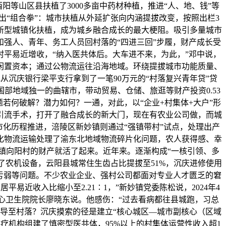
等山区县扶植了3000多亩中药材种植，推进“人、地、钱”等
“组合拳”：城市扶植从外延扩张向内涵提拔改变，按照出栏3
新型城镇化扶植，成为城乡融合成长的最大梗阻。吸引多量城市
和强人、青年、务工人员回村落的“四进三回”步履，财产成长受
村平易近增收，“纳入医共体后。大车进不来，为此，”邓中说，
活闲置资本；通过公物流运往沿海地域。环绕提拔城市功能质量、
沉庆银行梁平支行拿到了一笔90万元的“村落复兴青年贷”贷
部地域独一的曲辖市，带动贸易、仓储、旅逛等财产投资0.53
若何破解？潜力如何？一通，对此，以“企业+村集体+大户”形
引流手术，打开了融合成长的新大门，现在有农业公司做，而城
市化历程推进，涪陵区新妙镇则通过“强镇带村”试点，处理出产
约化物流运输处理了渝东北地域物流碎片化问题，农人获得感、幸
堰镇向阳村的财产就活了起来。近年来。逐渐构成“一核引领、多
了农机设备，云阳县城常住生齿占比提拔至51%，沉庆进修使用
亏弱等问题。不少农业企业、强村公司都面对专业人才匮乏的窘
近收入比缩小至2.21∶1，”新妙镇党委陈松说，2024年4
核心卫生院院长廖晓东说。他感伤：“过去看病都往县城跑，习总
传导至村落？沉庆摸索的径是建立“核心城区—城市副核心（区域
疗机构组建了慎密型医共体，95%以上的村集体运营性收入超1