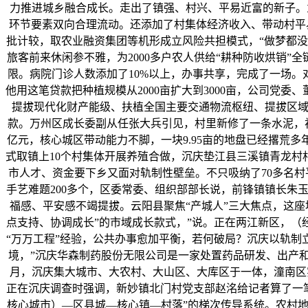
力推进城乡融合成长。走出了镇强、村兴、平易近富的新子。为
环节要素双向合理流动。还添加了村集体经济收入、带动村平
批计较，取农业融资集团等机形成立风险共担模式，“做梦都
旅客前来休闲参不雅，为2000多户农人供给“耕种防收烘销
限。病院门诊人数添加了10%以上，办事共享，完成了一场。
他用这笔贷款把种植规模从2000亩扩大到3000亩，公司
提拔现代化财产能级、扶植全国主要交通物流枢纽、提拔区域
款。万州区成长委副从任张大兵引见，村里新修了一条水泥，初
亿元，核心城区带动能力不脚，一块9.95亩的地盘已经撂荒
式取镇上10个村集体开展养殖合做，沉庆垫江县三溪镇青龙
市人才、资金要下乡又面对轨制性壁垒。不只吸纳了70多名村
手艺难题200多个，区委常委、组织部部长说，前锋镇镇长朱
福感、平安感不竭提拔。云阳县聚焦“产城人”三大焦点，这座
点支持、协调成长”的市域成长款式，”说。正在两江新区，（
“万万工程”经验，公共办事愈加平衡，若何破局？沉庆以轨
境，”沉庆华森制药股份无限公司是一家处置药品研发、出产和发
月，沉庆集大城市、大农村、大山区、大库区于一体，潼南区实
正在沉庆调查时强调，新妙镇北门村党支部赵洺给记者算了一笔
核心城市）—区县城—核心镇—村落”的梯次传导系统。农村地