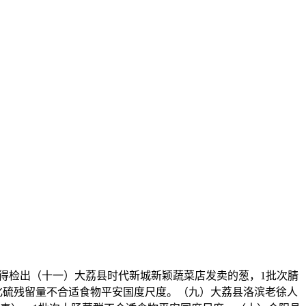
m²║不得检出（十一）大荔县时代新城新颖蔬菜店发卖的葱，1批次腈
氧化硫残留量不合适食物平安国度尺度。（九）大荔县洛滨老徐人