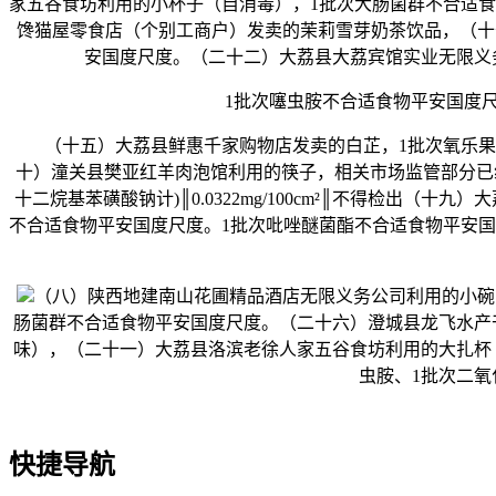
家五谷食坊利用的小杯子（自消毒），1批次大肠菌群不合适
馋猫屋零食店（个别工商户）发卖的茉莉雪芽奶茶饮品，（十
安国度尺度。（二十二）大荔县大荔宾馆实业无限义务公
1批次噻虫胺不合适食物平安国度尺度
（十五）大荔县鲜惠千家购物店发卖的白芷，1批次氧乐果不
十）潼关县樊亚红羊肉泡馆利用的筷子，相关市场监管部分已
十二烷基苯磺酸钠计)║0.0322mg/100cm²║不得检出
不合适食物平安国度尺度。1批次吡唑醚菌酯不合适食物平安国
（八）陕西地建南山花圃精品酒店无限义务公司利用的小碗
肠菌群不合适食物平安国度尺度。（二十六）澄城县龙飞水产
味），（二十一）大荔县洛滨老徐人家五谷食坊利用的大扎杯
虫胺、1批次二
快捷导航