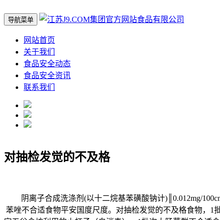
导航菜单
网站首页
关于我们
食品安全动态
食品安全资讯
联系我们
对抽检发觉的不及格
阴离子合成洗涤剂(以十二烷基苯磺酸钠计)║0.012mg/10
苯唑不合适食物平安国度尺度。对抽检发觉的不及格食物，1批