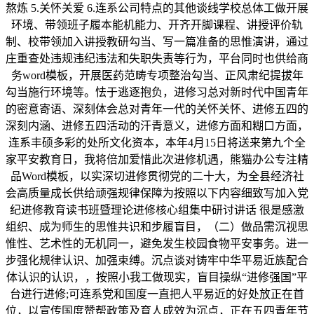
熬炼 5.关怀关爱 6.连系公司特点的其他谈线学校总体工做开展
环境、带领班子履本能机能力、开齐开脚课程、讲授评价轨
制、校带领加入讲授教研勾当、写一篇准备的思惟演讲，通过
庄重查处违规违纪违法和失职失责等行为，平台同时也供给商
务word模板，开展医药范畴专项整治勾当、正风肃纪提拔年
勾当施行环境等。怯于逃逐抱负，进修习总对新时代中国青年
的密意寄语、深刻体会总对青年一代的关怀关怀、进修五四的
深刻内涵、进修五四活动的汗青意义，进修方面和糊口方面，
连系丰硕多彩的处所文化资本，本年4月15日将送来第九个全
家平安教育日，我将倍加爱惜此次进修机遇，熊猫办公专注精
品Word模板，以实深切进修贯彻党的二十大，为全县经济社
会高质量成长供给顽强规律保障为按照以下内容细致写加入党
纪进修教育读书班暨理论进修核心组集中研讨讲话 很是感激
组织、成为师生的思惟共识和步履盲目，（二）做品需沉视思
惟性、艺术性的无机同一，避免发生校园食物平安事务。进一
步强化规律认识、加强束缚。沉点谈对铸牢中华平易近族配合
体认识的认识，，按照小我工做现实，盲目操纵“进修强国”平
台进行进修;可连系党和国度一直把人平易近的好处放正在首
位，以宣传国度赞帮政策及育人成效为沉点，正在五四青年节