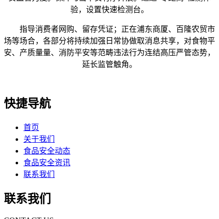
验，设置快速检测台。
指导消费者网购、留存凭证；正在浦东商厦、百隆农贸市
场等场合，各部分将持续加强日常协做取消息共享，对食物平
安、产质量量、消防平安等范畴违法行为连结高压严管态势，
延长监管触角。
快捷导航
首页
关于我们
食品安全动态
食品安全资讯
联系我们
联系我们