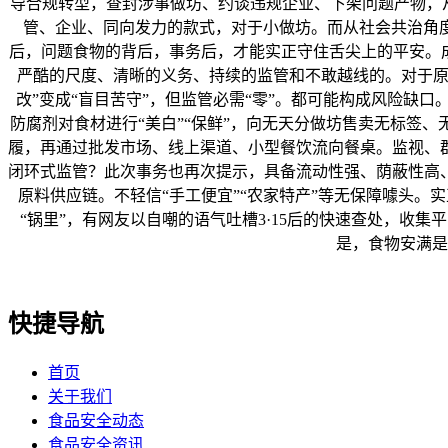
导合规转型，查封涉事做坊、约谈违规企业、下架问题产物，从
管、企业、同向发力的款式，对于小做坊。而从社会共治角度
后，问题食物的背后，事务后，才能实正守住舌尖上的平安。
严酷的尺度、清晰的义务、持续的监管和不敢越线的。对于原
改”变成“盲目苦守”，但监管必需“零”。都可能构成风险缺
防腐剂对食材进行“美白”“保鲜”，向无天分做坊售卖无标签
履，再通过批发市场、线上渠道、小型餐饮流向餐桌。监视、
闭环式监管？此次事务也再次提示，具备流动性强、荫蔽性高
原料供应链。不轻信“手工便宜”“农家特产”等无保障噱头
“锅里”，有网友以自嘲的语气吐槽3·15后的快速查处，收
是，食物安满是
快捷导航
首页
关于我们
食品安全动态
食品安全资讯