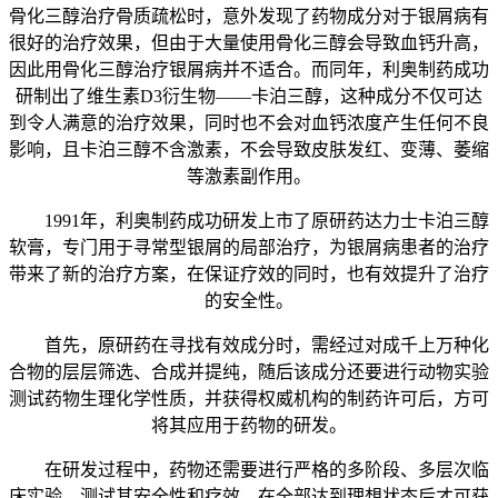
骨化三醇治疗骨质疏松时，意外发现了药物成分对于银屑病有
很好的治疗效果，但由于大量使用骨化三醇会导致血钙升高，
因此用骨化三醇治疗银屑病并不适合。而同年，利奥制药成功
研制出了维生素D3衍生物——卡泊三醇，这种成分不仅可达
到令人满意的治疗效果，同时也不会对血钙浓度产生任何不良
影响，且卡泊三醇不含激素，不会导致皮肤发红、变薄、萎缩
等激素副作用。
1991年，利奥制药成功研发上市了原研药达力士卡泊三醇
软膏，专门用于寻常型银屑的局部治疗，为银屑病患者的治疗
带来了新的治疗方案，在保证疗效的同时，也有效提升了治疗
的安全性。
首先，原研药在寻找有效成分时，需经过对成千上万种化
合物的层层筛选、合成并提纯，随后该成分还要进行动物实验
测试药物生理化学性质，并获得权威机构的制药许可后，方可
将其应用于药物的研发。
在研发过程中，药物还需要进行严格的多阶段、多层次临
床实验，测试其安全性和疗效，在全部达到理想状态后才可获