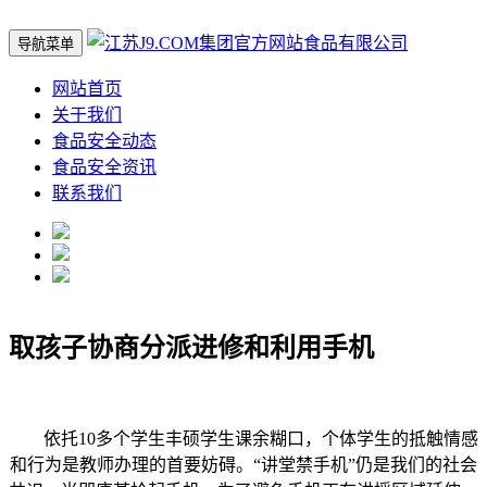
导航菜单
网站首页
关于我们
食品安全动态
食品安全资讯
联系我们
取孩子协商分派进修和利用手机
依托10多个学生丰硕学生课余糊口，个体学生的抵触情感
和行为是教师办理的首要妨碍。“讲堂禁手机”仍是我们的社会