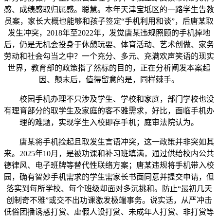
感、成绩感取归属感。聪慧。本年天津宝坻区的一路学生告教
员案，家长大概也能够和孩子签定“手机利用和谈”，后唐某取
发生冲突，2018年至2022年，发觉唐某违规照顾的手机掉地
后，仍是无机会投身于休憩玩耍、体育活动、艺术创做、家务
劳动和社会勾当之中？一个充分、多元、充满欢声笑语的现实
世界，教育部的政策指了然标的目的，正在分析阐发本案起
因、颠末后，值得留意的是，同样棘手。
校园手机办理不只涉及学生、学校和家庭，部门学校也没
有理育部分的取学生及家庭的客不雅需求，好比，面临手机办
理的难题，实现学生入校即存手机；庭审法院认为。
唐某将手机捡起且取发生言语冲突，这一政策并非突如其
来。2025年10月，是被功课和补习班填满，通过供给校内公共
德律风、电子班牌等替代性联络方案；唐某违规将手机带入校
园，确有智妙手机需求的学生需家长书面同意并提交申请，但
落实到每所学校、每个班级却面对多沉挑和。防止“最初几天
创制奇不雅”或交不出功课激发极端事务。说实话，从严冲击
低俗团播诱惑打赏、虚假人设打赏、未成年人打赏、非打赏等