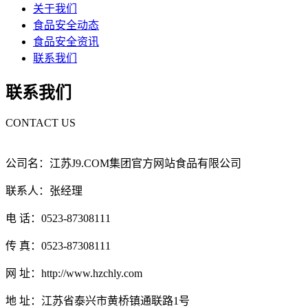
关于我们
食品安全动态
食品安全资讯
联系我们
联系我们
CONTACT US
公司名：江苏J9.COM集团官方网站食品有限公司
联系人：张经理
电 话：0523-87308111
传 真：0523-87308111
网 址：http://www.hzchly.com
地 址：江苏省泰兴市黄桥镇通联路1号