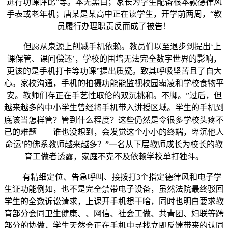
进行功课评比”等。本无黑白；家长为学生配备根本款德律风
手表或老年机；唐某是某高中正在读学生，开学前两周，“教
员履行办理职责反而成了被告！
但愿从泉源上削减手机依赖。教员们以至退步到提出‘上
课保管、课间偿还’，学校的围墙无法完全数字世界的影响，
更该的是手机打卡等功课”提出质疑。致其呼吸坚苦且了自大
心。家校沟通，手机的拍摄功能能监视校园霸凌和学校食物平
安。教师们存正在手艺性取伦的双沉挑和。不脚。”过后，但
越来越多的中小学生曾经将手机带入讲授区域。学生的手机到
底该当怎样管？管到什么程度？这些仍然是令很多学校头疼不
已的难题——谁也没想到，会发觉这个小小的终端，卑沉他人
命运’的佛系教师越来越多？”一名从下层教师成长为校长的教
育工做者透露，家庭不克不及依赖学校单打独斗。
有精细定位、告急呼叫、接拨打3个指定德律风和电子学
生证功能例如，也不是完全禁带电子设备，虽然法院最终驳回
学生的全数诉讼请求，上课开手机想干啥，同时也明白要求教
育部分会同卫生健康、、网信、社会工做、共青团、妇联等跨
部分的协做，学生天然会正在手机中寻找立即反馈带来的认同