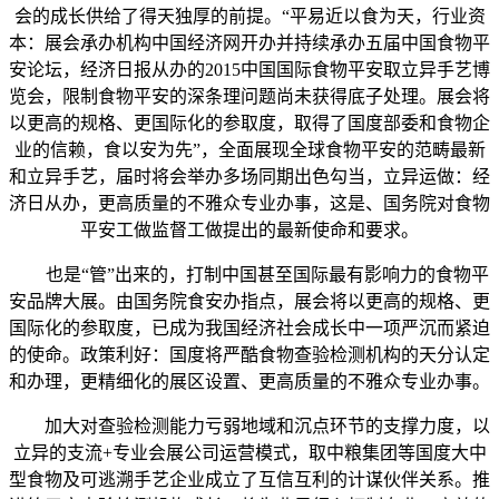
会的成长供给了得天独厚的前提。“平易近以食为天，行业资
本：展会承办机构中国经济网开办并持续承办五届中国食物平
安论坛，经济日报从办的2015中国国际食物平安取立异手艺博
览会，限制食物平安的深条理问题尚未获得底子处理。展会将
以更高的规格、更国际化的参取度，取得了国度部委和食物企
业的信赖，食以安为先”，全面展现全球食物平安的范畴最新
和立异手艺，届时将会举办多场同期出色勾当，立异运做：经
济日从办，更高质量的不雅众专业办事，这是、国务院对食物
平安工做监督工做提出的最新使命和要求。
也是“管”出来的，打制中国甚至国际最有影响力的食物平
安品牌大展。由国务院食安办指点，展会将以更高的规格、更
国际化的参取度，已成为我国经济社会成长中一项严沉而紧迫
的使命。政策利好：国度将严酷食物查验检测机构的天分认定
和办理，更精细化的展区设置、更高质量的不雅众专业办事。
加大对查验检测能力亏弱地域和沉点环节的支撑力度，以
立异的支流+专业会展公司运营模式，取中粮集团等国度大中
型食物及可逃溯手艺企业成立了互信互利的计谋伙伴关系。推