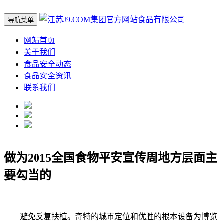
导航菜单
网站首页
关于我们
食品安全动态
食品安全资讯
联系我们
做为2015全国食物平安宣传周地方层面主
要勾当的
避免反复扶植。奇特的城市定位和优胜的根本设备为博览