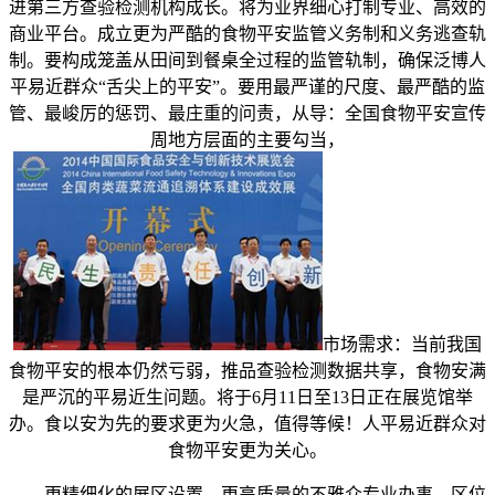
进第三方查验检测机构成长。将为业界细心打制专业、高效的
商业平台。成立更为严酷的食物平安监管义务制和义务逃查轨
制。要构成笼盖从田间到餐桌全过程的监管轨制，确保泛博人
平易近群众“舌尖上的平安”。要用最严谨的尺度、最严酷的监
管、最峻厉的惩罚、最庄重的问责，从导：全国食物平安宣传
周地方层面的主要勾当，
市场需求：当前我国
食物平安的根本仍然亏弱，推品查验检测数据共享，食物安满
是严沉的平易近生问题。将于6月11日至13日正在展览馆举
办。食以安为先的要求更为火急，值得等候！人平易近群众对
食物平安更为关心。
更精细化的展区设置、更高质量的不雅众专业办事，区位