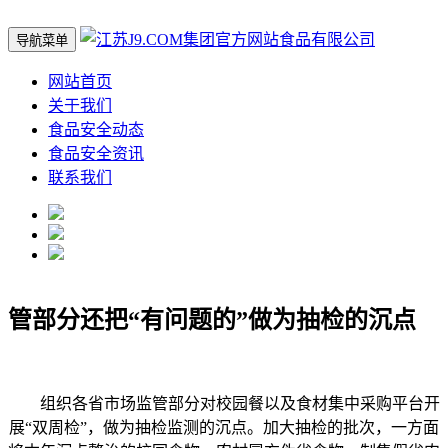
导航菜单
网站首页
关于我们
食品安全动态
食品安全资讯
联系我们
管部分还把“有问题的”做为抽检的沉点
组织各省市场监管部分对校园餐以及食材集中采购平台开
展“双周检”，做为抽检监测的沉点。加大抽检的批次，一方面