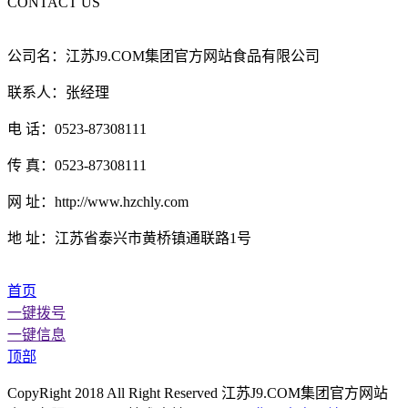
CONTACT US
公司名：江苏J9.COM集团官方网站食品有限公司
联系人：张经理
电 话：0523-87308111
传 真：0523-87308111
网 址：http://www.hzchly.com
地 址：江苏省泰兴市黄桥镇通联路1号
首页
一键拨号
一键信息
顶部
CopyRight 2018 All Right Reserved 江苏J9.COM集团官方网站