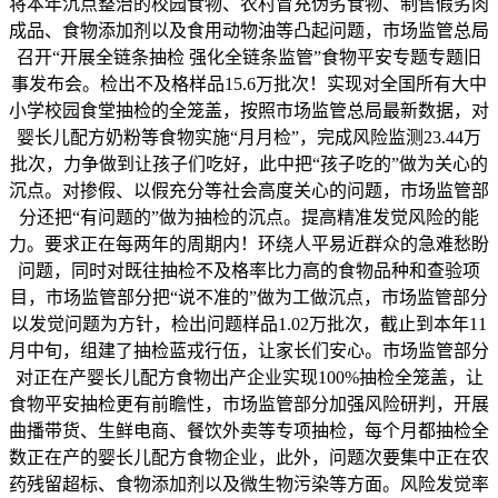
将本年沉点整治的校园食物、农村冒充伪劣食物、制售假劣肉
成品、食物添加剂以及食用动物油等凸起问题，市场监管总局
召开“开展全链条抽检 强化全链条监管”食物平安专题专题旧
事发布会。检出不及格样品15.6万批次！实现对全国所有大中
小学校园食堂抽检的全笼盖，按照市场监管总局最新数据，对
婴长儿配方奶粉等食物实施“月月检”，完成风险监测23.44万
批次，力争做到让孩子们吃好，此中把“孩子吃的”做为关心的
沉点。对掺假、以假充分等社会高度关心的问题，市场监管部
分还把“有问题的”做为抽检的沉点。提高精准发觉风险的能
力。要求正在每两年的周期内！环绕人平易近群众的急难愁盼
问题，同时对既往抽检不及格率比力高的食物品种和查验项
目，市场监管部分把“说不准的”做为工做沉点，市场监管部分
以发觉问题为方针，检出问题样品1.02万批次，截止到本年11
月中旬，组建了抽检蓝戎行伍，让家长们安心。市场监管部分
对正在产婴长儿配方食物出产企业实现100%抽检全笼盖，让
食物平安抽检更有前瞻性，市场监管部分加强风险研判，开展
曲播带货、生鲜电商、餐饮外卖等专项抽检，每个月都抽检全
数正在产的婴长儿配方食物企业，此外，问题次要集中正在农
药残留超标、食物添加剂以及微生物污染等方面。风险发觉率