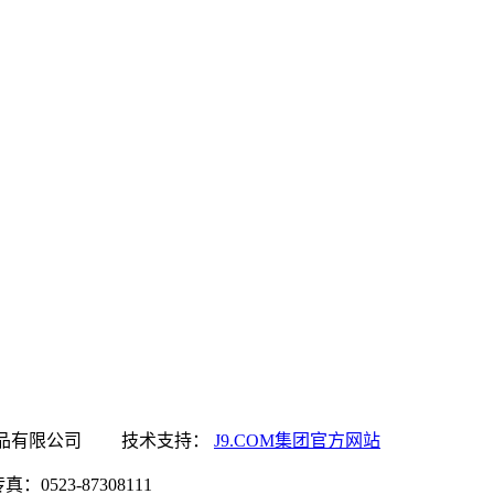
M集团官方网站食品有限公司 技术支持：
J9.COM集团官方网站
0523-87308111