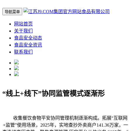
导航菜单
网站首页
关于我们
食品安全动态
食品安全资讯
联系我们
“线上+线下”协同监管模式逐渐形
收集餐饮食物平安协同管理机制逐渐构成。拓展“互联网
+监管”使用场景，2025年，实地查抄外卖商户141.36万家，一