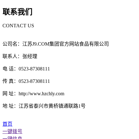
联系我们
CONTACT US
公司名：江苏J9.COM集团官方网站食品有限公司
联系人：张经理
电 话：0523-87308111
传 真：0523-87308111
网 址：http://www.hzchly.com
地 址：江苏省泰兴市黄桥镇通联路1号
首页
一键拨号
一键信息