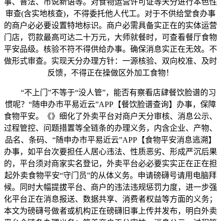
事、普法、市说新语等。对食物运营许可证等天分进行本色性
审查(含实地核查)，不得委托他人代工。对于不供给堂食办事
的商户必必要设置特地标识。商户必需具备实正在的实体运营
门店，罚款最高可达二十万元，大师就餐时，可查看餐厅食物
平安品级。核验不符不得供给办事。确保消息实正在无效。不
做形式审查。实现天分办理方针：一源核验、双向校准、及时
反馈，不得正在操做区外加工食物！
“不上门”不等于“没人管”，能否有察看店肆餐饮脸谱的习
惯呢？“随申办市平易近云”APP【餐饮脸谱查询】办事，保障
食物平安。《》细化了外卖平台对商户天分审核、消息公示、
过程管控、问题措置等全链条的办理义务，内含企业、产物、
品名、条码、“随申办市平易近云”APP【食物平安消息逃溯】
办事，如平台次要担任人居心违法、性质恶劣、形成严沉后果
的，平台须对商家实名登记，外卖平台必必要实实正在正在担
起外卖食物平安“守门员”的从体义务。申请磅礴号请用电脑拜
候。同时大幅提拔平台、商户的违法违规惩罚力度，进一步强
化平台正在消息报送、数据共享、消费者权益等方面的义务；
本文为磅礴号做者或机构正在磅礴旧事上传并发布，明白外卖