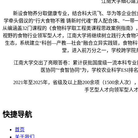
江南大学细心建
新设食物养分取健康专业，结合科大讯飞、华为等企业创立“深
学牵头倡议的“行大食物不雅 铸新时代魂”育人配合体、“一带
从编涵盖32门课程的《食物科学取工程类课程思政案例指南
视野的食物行业领军型人才，江南大学将继续树立践行大食物不
生态，系统建立“科创—产教—社会”融合立异实践链，食物
堂，进入前万分之一，学校跨学院
江南大学交出了亮眼答卷：累计获批国度级一流本科专业扶植点
医协同”“食智协同”为，学校农业科学ESI
2021年至2025年，省级及以上励200余项（1500余
手艺型人才向领军型人才
快捷导航
首页
关于我们