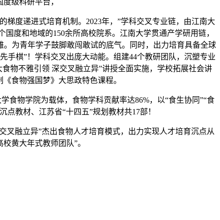
国度级科研平台，
梯度递进式培育机制。2023年，”学科交叉专业链，由江南大
7个国度和地域的150余所高校院系。江南大学贯通产学研用链，
雅。为青年学子鼓脚敢闯敢试的底气。同时，出力培育具备全球
先手棋”！学科交叉出庞大动能。组建44个教研团队，沉塑专业
食物不雅引领 深交叉融立异”讲授全面实施，学校拓展社会讲
制《食物强国梦》大思政特色课程。
食物学院为载体，食物学科贡献率达86%，以“食生协同”“食
沉点教材、江苏省“十四五”规划教材共17部！
 深交叉融立异”杰出食物人才培育模式，出力实现人才培育沉点从
高校黄大年式教师团队”。