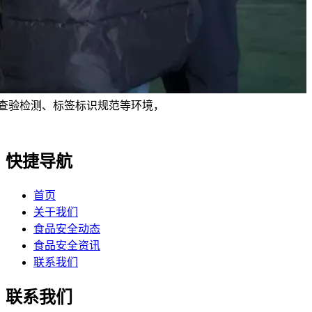
查验检测、标签标识规范等环境，
快捷导航
首页
关于我们
食品安全动态
食品安全资讯
联系我们
联系我们