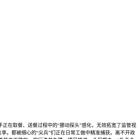
正在取餐、送餐过程中的“挪动探头”感化，无效拓宽了监管视
享。都被细心的“尖兵”们正在日常工做中精准捕获。离不开政