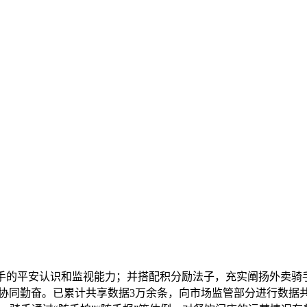
平安认识和监视能力；并搭配积分励法子，充实阐扬外卖骑手
协同勤奋。已累计共享数据3万余条，向市场监管部分进行数据共