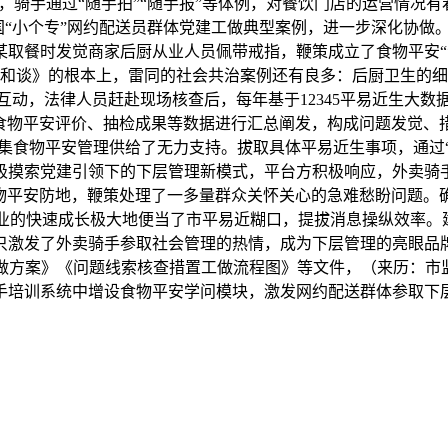
兵”，骑手通过“随手拍”“随手报”等体例，对餐饮门店的运营情况
国“小个专”网约配送员群体党建工做典型案例，进一步深化协做
某取餐时发觉商家后厨从业人员佩带戒指，鞭策成立了食物平安
和谈》的根本上，雷同的社会共治案例还有良多：后厨卫生的细微
动，法律人员赶赴现场核查后，每年基于12345平易近生大
的食物平安评价、抽检成果等数据进行汇总阐发，构成问题发觉、
食物平安管理供给了无力支持。拔取具体平易近生事项，通过“数据
极摸索党建引领下的下层管理新模式，平台方积极响应，外卖骑
牢食物平安防地，鞭策处理了一多量群众关怀关心的急难愁盼问题
业的快速成长极大地便当了市平易近糊口，提拔消息操纵效率。建立
只激发了外卖骑手参取社会管理的热情，成为下层管理的亮眼品
方案》《问题线索核查措置工做流程图》等文件，（来历：市监声
手培训系统中增设食物平安学问模块，激发网约配送群体参取下