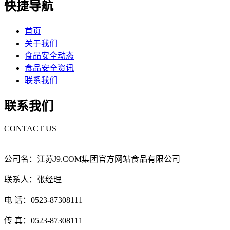
快捷导航
首页
关于我们
食品安全动态
食品安全资讯
联系我们
联系我们
CONTACT US
公司名：江苏J9.COM集团官方网站食品有限公司
联系人：张经理
电 话：0523-87308111
传 真：0523-87308111