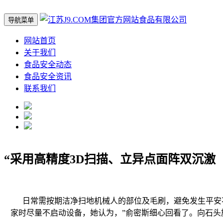
导航菜单
网站首页
关于我们
食品安全动态
食品安全资讯
联系我们
“采用高精度3D扫描、立异点面阵双沉激
日常需按期洁净扫地机械人的部位及毛刷，避免发生平安不
家时尽量不启动设备，她认为，”俞密斯细心回看了。向石