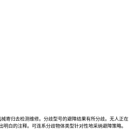
械寄归去检测维修。分歧型号的避障结果有所分歧。无人正在
出明白的注释。可连系分歧物体类型针对性地采纳避障策略。