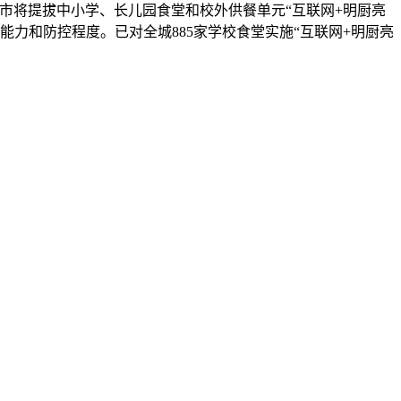
市将提拔中小学、长儿园食堂和校外供餐单元“互联网+明厨亮
能力和防控程度。已对全城885家学校食堂实施“互联网+明厨亮