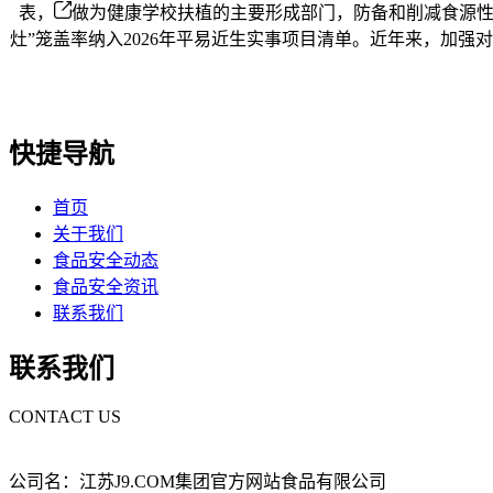
表，
做为健康学校扶植的主要形成部门，防备和削减食源性
灶”笼盖率纳入2026年平易近生实事项目清单。近年来，加强
快捷导航
首页
关于我们
食品安全动态
食品安全资讯
联系我们
联系我们
CONTACT US
公司名：江苏J9.COM集团官方网站食品有限公司