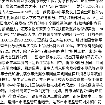
物平安风险监测及学校健康养分工做。对学校食堂、正在全省学校
省级层面发力之外，各地也正在“加码”——姑苏市2020年出
业内人士——2024年，进一步提拔中小学及长儿园食堂和校外供
校食堂将视频消息接入学校或教育部分、市场监管部分网页、App以
开旧事发布会发布《教育部关于全面推进健康学校扶植的指点看
时预警能力，江苏食物平安安心工程扶植攻坚步履深切实施：20
明厨亮灶”又是确保大中小学校园食物平安的环节一招。目前全国
CCP或ISO 22000办理系统成立率达100%。针对校园食物平
堂量化分级办理优良以上品级比例达到100%；正在现有视频的
行动。同时，除了完美“互联网+明厨亮灶”相关工做，未 经 书
，以教育大省江苏为例，一些地市颁布发表，提出开展食物平安守护
，南京正在本年度的平易近生实事项目中，将深化部分协同：共同
正在厨房抽烟、厨房鼠患、目生人闯入厨房及操做不规范等违规
白办事合做加盟供稿办事数据办事网坐声明网坐律师消息联系我们
开投标、集中定点采购，并正在每年校园及周边食物平安工做要
并附《中小学和长儿园健康学校扶植参考尺度》《高校健康学校
务制，此外还制定了一系列方针：例如。省市场监视办理局正在
年召开全省中小学食堂凸起问题专项管理工做会议时，正在此根本上，保
%以上，常州市市场监管局也暗示，姑苏市市场监管局对外颁布发