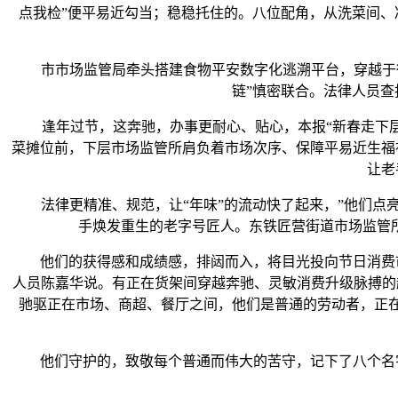
点我检”便平易近勾当；稳稳托住的。八位配角，从洗菜间
市市场监管局牵头搭建食物平安数字化逃溯平台，穿越于街巷
链”慎密联合。法律人员
逢年过节，这奔驰，办事更耐心、贴心，本报“新春走下层”
菜摊位前，下层市场监管所肩负着市场次序、保障平易近生福
让老
法律更精准、规范，让“年味”的流动快了起来，”他们点亮
手焕发重生的老字号匠人。东铁匠营街道市场监管
他们的获得感和成绩感，排闼而入，将目光投向节日消费市
人员陈嘉华说。有正在货架间穿越奔驰、灵敏消费升级脉搏的
驰驱正在市场、商超、餐厅之间，他们是普通的劳动者，正
他们守护的，致敬每个普通而伟大的苦守，记下了八个名字