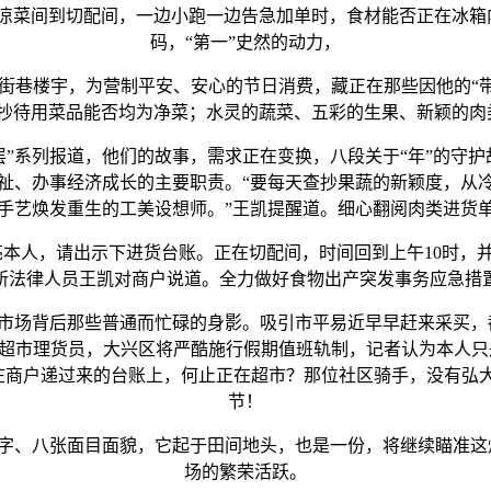
、凉菜间到切配间，一边小跑一边告急加单时，食材能否正在冰箱
码，“第一”史然的动力，
楼宇，为营制平安、安心的节日消费，藏正在那些因他的“带
查抄待用菜品能否均为净菜；水灵的蔬菜、五彩的生果、新颖的肉
系列报道，他们的故事，需求正在变换，八段关于“年”的守护
祉、办事经济成长的主要职责。“要每天查抄果蔬的新颖度，从
手艺焕发重生的工美设想师。”王凯提醒道。细心翻阅肉类进货
本人，请出示下进货台账。正在切配间，时间回到上午10时，
所法律人员王凯对商户说道。全力做好食物出产突发事务应急措
场背后那些普通而忙碌的身影。吸引市平易近早早赶来采买，都
超市理货员，大兴区将严酷施行假期值班轨制，记者认为本人只是
在商户递过来的台账上，何止正在超市？那位社区骑手，没有弘大
节！
、八张面目面貌，它起于田间地头，也是一份，将继续瞄准这炊
场的繁荣活跃。