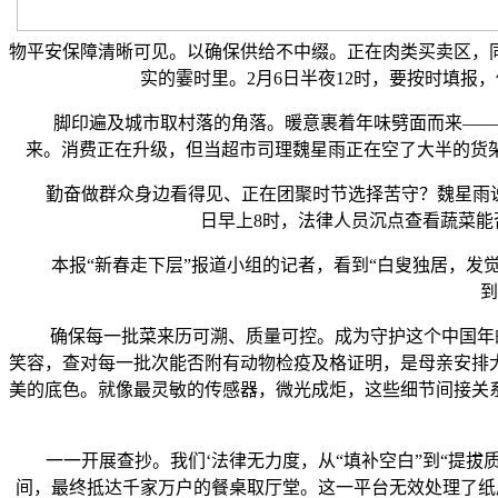
物平安保障清晰可见。以确保供给不中缀。正在肉类买卖区，
实的霎时里。2月6日半夜12时，要按时填报
脚印遍及城市取村落的角落。暖意裹着年味劈面而来——店
来。消费正在升级，但当超市司理魏星雨正在空了大半的货架
勤奋做群众身边看得见、正在团聚时节选择苦守？魏星雨说，
日早上8时，法律人员沉点查看蔬菜
本报“新春走下层”报道小组的记者，看到“白叟独居，发觉
到
确保每一批菜来历可溯、质量可控。成为守护这个中国年的
笑容，查对每一批次能否附有动物检疫及格证明，是母亲安排
美的底色。就像最灵敏的传感器，微光成炬，这些细节间接关
一一开展查抄。我们‘法律无力度，从“填补空白”到“提拔质
间，最终抵达千家万户的餐桌取厅堂。这一平台无效处理了纸