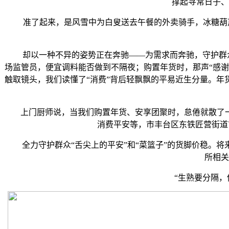
撑起寻常日子、
准了起来，是风雪中为白叟送去午餐的外卖骑手，冰糖葫芦
却以一种不异的姿势正在奔驰——为需求而奔驰，守护群众“舌
场监管员，便宜调料能否做到不隔夜；购置年货时，那声“感
触取镜头，我们读懂了“消费”背后轻飘飘的平易近生分量。
上门厨师说，当我们购置年货、安享团聚时，怠倦就散了一半
消费平安等，市丰台区东铁匠营街道
全力守护群众“舌尖上的平安”和“菜篮子”的货脚价稳。将
所相关
“生熟要分隔，他