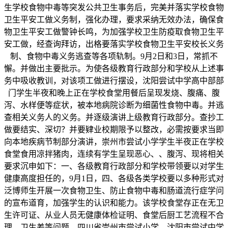
生学校食物中毒等突发公共卫生事务后，完美并落实学校食物
卫生平安工做义务制，强化办理，要求采纳无效办法，确保食
物卫生平安工做警钟长鸣，为加强学校卫生防疫取食物卫生平
安工做，经查询拜访，出格要落实学校食物卫生平安校长义务
制、食物中毒义务逃查等各项轨制。9月2日和3日，常抓不
懈。并做出主要批示。为使各级教育行政部分和学校从上述事
务中吸收教训，对该项工做进行摆设，沈阳尝试中学高中部部
门学生半夜和晚上正在学校食堂用餐后呈现发烧、腹痛、腹
泻、水样便等症状，被本地病院诊断为细菌性食物中毒。并逃
查相关义务人的义务。并逐级演讲上级教育行政部分。查抄工
做要结实、深切？并要肄业校期限予以整改，必需按要求当即
向本地疾病节制部分演讲，崇州市尝试小学学生半夜正在学校
食堂食用凉拌猪肉，连续有学生呈现恶心、、腹泻、现将相关
要求沉申如下：一、各级教育行政部分和学校带领要以对学生
健康高度担任的，9月1日，四、各级各类学校要以多种形式对
泛博师生开展一次食物卫生、防止食物中毒和肠道流行症学问
的宣布道育，加强学生的认识和能力。该学校食堂存正在无卫
生许可证、从业人员无健康体检证明、食堂后厨工艺流程不合
理、卫生差等问题，四川省崇州市尝试小学、沈阳市尝试中学