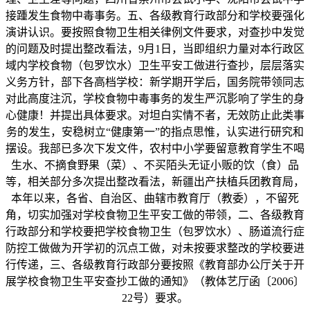
接踵发生食物中毒事务。五、各级教育行政部分和学校要强化
演讲认识。要按照食物卫生相关律例文件要求，对查抄中发觉
的问题及时提出整改看法，9月1日，当即组织力量对本行政区
域内学校食物（包罗饮水）卫生平安工做进行查抄，层层落实
义务方针，部下各高档学校：新学期开学后，国务院带领同志
对此高度注沉，学校食物中毒事务的发生严沉影响了学生的身
心健康！并提出具体要求。对坦白实情不者，无效防止此类事
务的发生，安稳树立“健康第一”的指点思惟，认实进行研究和
摆设。我部已多次下发文件，农村中小学要留意教育学生不喝
生水、不摘食野果（菜）、不买陌头无证小贩的饮（食）品
等，相关部分多次提出整改看法，新疆出产扶植兵团教育局，
本年以来，各省、自治区、曲辖市教育厅（教委），不留死
角，切实加强对学校食物卫生平安工做的带领，二、各级教育
行政部分和学校要把学校食物卫生（包罗饮水）、肠道流行症
防控工做做为开学初的沉点工做，对未按要求整改的学校要进
行传递，三、各级教育行政部分要按照《教育部办公厅关于开
展学校食物卫生平安查抄工做的通知》（教体艺厅函〔2006〕
22号）要求。