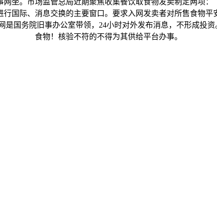
事网坐。市场监管总局近期聚焦收集餐饮取食物发卖制定两项：
进行国际、消息交换的主要窗口。要求入网发卖者对所售食物平
是国务院旧事办公室带领，24小时对外发布消息，不形成投资
食物！核验不符的不得为其供给平台办事。