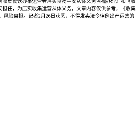
《收集餐饮办事运营者落实食物平安从体义务监视办理》和《收
安担任，为压实收集运营从体义务，文章内容仅供参考，《收集
。风险自担。记者2月26日获悉，不得发卖法令律例出产运营的