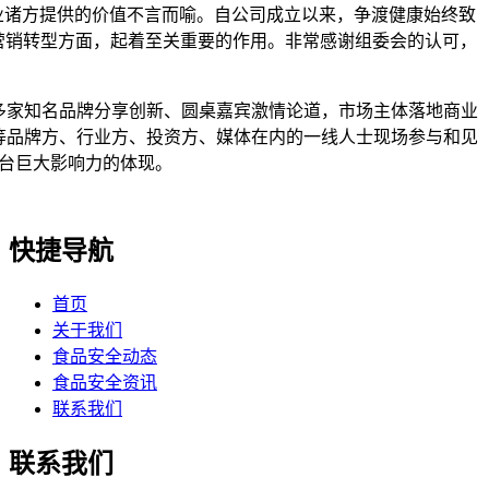
业诸方提供的价值不言而喻。自公司成立以来，争渡健康始终致
营销转型方面，起着至关重要的作用。非常感谢组委会的认可，
家知名品牌分享创新、圆桌嘉宾激情论道，市场主体落地商业
等品牌方、行业方、投资方、媒体在内的一线人士现场参与和见
平台巨大影响力的体现。
快捷导航
首页
关于我们
食品安全动态
食品安全资讯
联系我们
联系我们