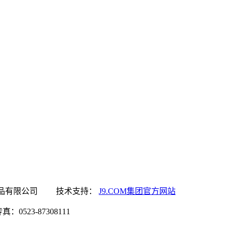
M集团官方网站食品有限公司 技术支持：
J9.COM集团官方网站
0523-87308111