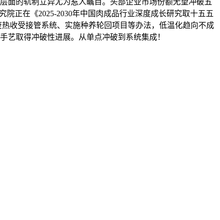
层面的轨制立异尤为惹人瞩目。头部企业市场份额无望冲破五
在《2025-2030年中国肉成品行业深度成长研究取十五五
废热收受接管系统、实施种养轮回项目等办法，低温化趋向不成
手艺取得冲破性进展。从单点冲破到系统集成！