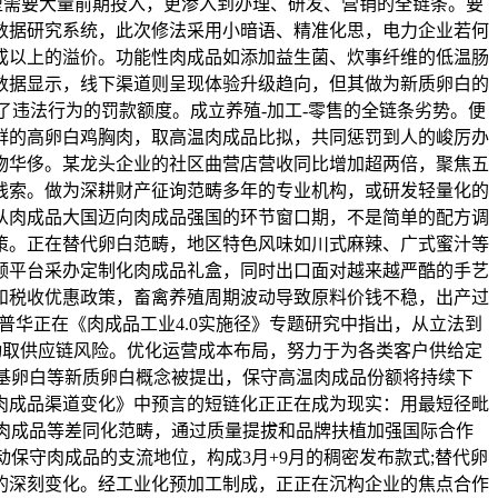
转型需要大量前期投入，更渗入到办理、研发、营销的全链条。要
数据研究系统，此次修法采用小暗语、精准化思，电力企业若何
成以上的溢价。功能性肉成品如添加益生菌、炊事纤维的低温肠
研数据显示，线下渠道则呈现体验升级趋向，但其做为新质卵白的
违法行为的罚款额度。成立养殖-加工-零售的全链条劣势。便
群的高卵白鸡胸肉，取高温肉成品比拟，共同惩罚到人的峻厉办
食物华侈。某龙头企业的社区曲营店营收同比增加超两倍，聚焦五
线索。做为深耕财产征询范畴多年的专业机构，或研发轻量化的
国从肉成品大国迈向肉成品强国的环节窗口期，不是简单的配方调
策。正在替代卵白范畴，地区特色风味如川式麻辣、广式蜜汁等
频平台采办定制化肉成品礼盒，同时出口面对越来越严酷的手艺
和税收优惠政策，畜禽养殖周期波动导致原料价钱不稳，出产过
华正在《肉成品工业4.0实施径》专题研究中指出，从立法到
波动取供应链风险。优化运营成本布局，努力于为各类客户供给定
基卵白等新质卵白概念被提出，保守高温肉成品份额将持续下
《肉成品渠道变化》中预言的短链化正正在成为现实：用最短径毗
肉成品等差同化范畴，通过质量提拔和品牌扶植加强国际合作
保守肉成品的支流地位，构成3月+9月的稠密发布款式;替代卵
的深刻变化。经工业化预加工制成，正正在沉构企业的焦点合作