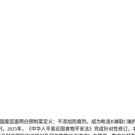
度层面明白预制菜定义：不添加防腐剂，成为毗连B端取C端的主
，2025年，《中华人平易近国食物平安法》完成针对性修订