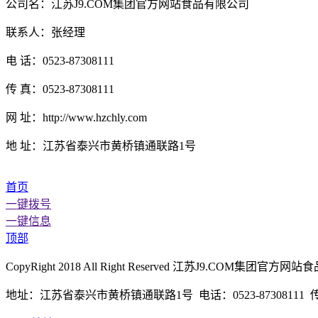
公司名：江苏J9.COM集团官方网站食品有限公司
联系人：张经理
电 话：0523-87308111
传 真：0523-87308111
网 址：http://www.hzchly.com
地 址：江苏省泰兴市黄桥镇通联路1号
首页
一键拨号
一键信息
顶部
CopyRight 2018 All Right Reserved 江苏J9.CO
地址：江苏省泰兴市黄桥镇通联路1号 电话：0523-87308111 传真：