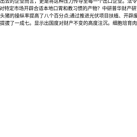
出去的企业而言，更是将这种压力传导至每一个出口企业。法令
特定市场开辟合适本地口胃和教习惯的产物？中研普华财产研究院正
每头猪的操纵率提高了八个百分点;通过推进光伏项目扶植、开辟
提拔了一成七。显示出国度对财产不变的高度注沉。细胞培育肉