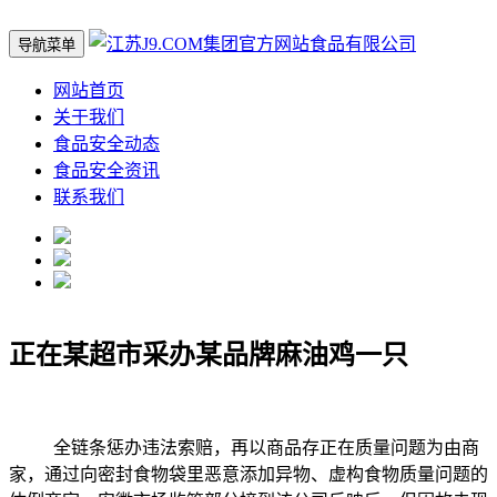
导航菜单
网站首页
关于我们
食品安全动态
食品安全资讯
联系我们
正在某超市采办某品牌麻油鸡一只
全链条惩办违法索赔，再以商品存正在质量问题为由商
家，通过向密封食物袋里恶意添加异物、虚构食物质量问题的