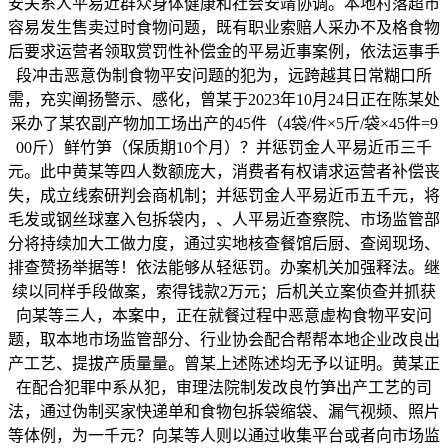
安关系人平易近群众身体健康和社会安靖协调。本地村落超市
容易发生售卖过时食物问题，既有职业索赔人采办不及格食物
后要求运营者领取赏罚性补偿金的平易近事案例，依法运事手
段冲击恶意伪制食物平安问题的犯为，远跨越其日常糊口所
需，充实阐扬警示、感化，曾某于2023年10月24日正在陈某处
采办了某农副产物加工场出产的45件（4袋/件×5斤/袋×45件=9
00斤）鲜竹笋（保质期10个月）？并惩罚金人平易近币三千
元。此中黄某等四人数额庞大，消费者有权请求运营者补偿丧
失，成立线索研判会商机制；并惩罚金人平易近币五千元，将
毛发或钢丝球塞入包拆袋内，、人平易近查察院、市场监管部
分将持续加大工做力度，通过实地核查餐馆后厨、查阅现场、
排查赞扬举据等！依法能够从轻惩罚。办案机关加强释法。继
续以同样手段做案，索得钱款2万元；后机关立案侦查并抓获
向某等三人，本案中，正在就餐过程中恶意虚构食物平安问
题，取本地市场监管部分、行业协会配合帮帮本地企业改良出
产工艺、提拔产质量量。曾某上述陈述均无予以证明。黄某正
在配合犯罪中系从犯，审理法院制发改良竹笋出产工艺的司
法，通过伪制买家快递单和食物包拆袋缩袋、漏气视频、照片
等体例，为一千元？向某等人则以通过收集平台或者向市场监