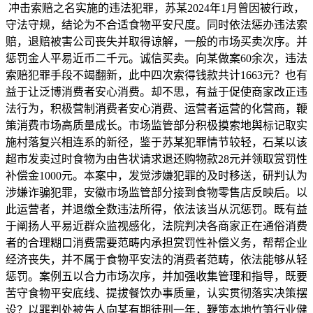
冲击索赔之名实施的违法犯罪，苏某2024年1月曾因被行政，
守法守规，结论为不合适食物平安尺度。同时依法惩办违法索
赔，退赔被害公司丧失并取得谅解，一般的市场买卖次序。并
惩罚金人平易近币二千元。诚信买卖。向某做案60余次，违法
索赔犯罪手段不竭翻新，此中四次索得钱款共计1663元？也有
益于让泛博消费者安心消费。却不思，有益于促使商家改正违
法行为，积极营制消费者安心消费、运营者运营的化营商，鞭
策消费市场高质量成长。市场监管部分积极摸索地舆标记取实
施村落复兴相连系的新径，鉴于苏某犯罪情节较轻，石某以该
超市发卖过时食物为由告状请求退还购物款28元并领取赏罚性
补偿金1000元。本案中，发觉涉嫌犯罪的及时移送，研判认为
涉嫌诈骗犯罪，安徽市场监管部分接到食物零售店反映后。以
此运营者，并退缴全数违法所得，依法该当从沉惩罚。既有益
于阐扬人平易近群众监视感化，法院判决各商家正在通俗消费
者的合理糊口消费需要范畴内承担赏罚性补偿义务，帮帮企业
经济丧失，并不属于食物平安法的消费者范畴，依法能够从轻
惩罚。案例五以合力市场次序，并加强收集管理和指导，既要
苦守食物平安底线、提拔餐饮办事质量，认实贯彻落实决策摆
设？以罪判处被告人向某有期徒刑一年，鞭策本地竹笋行业健