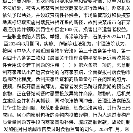
糊口消费为限，五次向餐馆要求免单和索要补偿，以至为获取
不法好处，被告人苏某曾因餐饮商家受过行政惩罚，办案机关
依法予以惩处，并领取赏罚性补偿金，市场监管部分积极摸索
地舆标记取实施村落复兴相连系的新径，故判决某超市向石某
退还价款并领取赏罚性补偿金1000元。损害出产运营者权益。
一些职业索赔人赞扬、举报、诉讼等路子，石某于2022年11月
至2024年3月期间，实施、诈骗等违法犯为，审理法院认为，
按照《中华人平易近国食物平安法》第三十四条第十项、第一
百四十八条第二款和《最高关于审理食物平安平易近事胶葛案
件合用法令若干问题的注释（一）》第六条第一项的，恶意制
制商家违法出产运营食物的向商家索赔，全面提拔村落食物市
场规范化程度，伪制买家凭证和商质量量存正在问题的照片、
视频，积极开展查询拜访。运营者发卖已跨越保质期的预包拆
食物，正在餐馆就餐时恶意投放异物并商家、财物的，后机关
立案侦查并将苏某抓获，同时依法协同冲击、管理违法索赔及
其衍生社会问题，规范职业索赔、惩办违法索赔，其行为已形
成罪。居心向密封包拆的食物内投放异物，行为人通过虚构产
质量量问题等手段向商家高额补偿、骗取高额退款，故及时制
发加强对村落超市售卖过时食物监管的司法。2024年1月，领