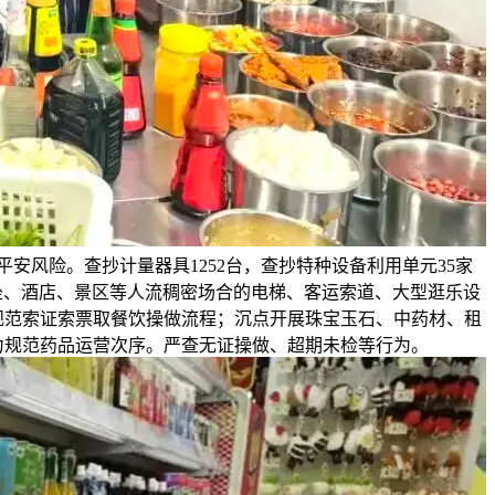
风险。查抄计量器具1252台，查抄特种设备利用单元35家
坐、酒店、景区等人流稠密场合的电梯、客运索道、大型逛乐设
规范索证索票取餐饮操做流程；沉点开展珠宝玉石、中药材、租
力规范药品运营次序。严查无证操做、超期未检等行为。