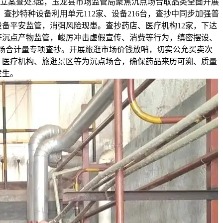
立案查处3起，玉龙县市场监管局聚焦沉点场合取品类全面开展
查抄特种设备利用单元112家、设备216台，查抄中同步加强普
备平安监管，消弭风险现患。查抄药店、医疗机构12家，下达
具等沉点产物监管，峻厉冲击虚假宣传、消费等行为，缜密摆设、
等场合计量专项查抄。开展旅逛市场价钱放哨，切实公允买卖次
、医疗机构、旅逛景区等为沉点场合，确保药品来历可溯、质量
发生。