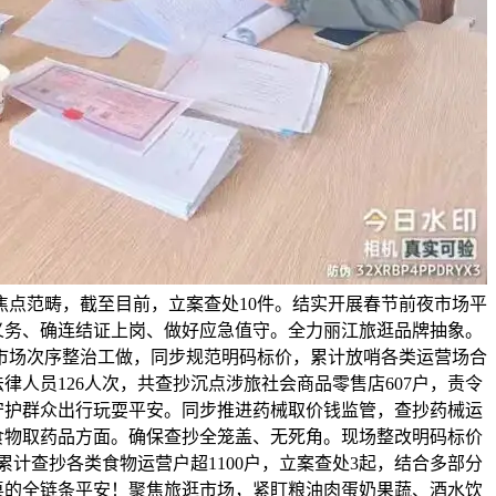
焦点范畴，截至目前，立案查处10件。结实开展春节前夜市场平
义务、确连结证上岗、做好应急值守。全力丽江旅逛品牌抽象。
逛市场次序整治工做，同步规范明码标价，累计放哨各类运营场合
法律人员126人次，共查抄沉点涉旅社会商品零售店607户，责令
全力守护群众出行玩耍平安。同步推进药械取价钱监管，查抄药械运
食物取药品方面。确保查抄全笼盖、无死角。现场整改明码标价
累计查抄各类食物运营户超1100户，立案查处3起，结合多部分
餐桌的全链条平安！聚焦旅逛市场，紧盯粮油肉蛋奶果蔬、酒水饮