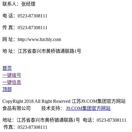
联系人：张经理
电 话：0523-87308111
传 真：0523-87308111
网 址：http://www.hzchly.com
地 址：江苏省泰兴市黄桥镇通联路1号
首页
一键拨号
一键信息
顶部
CopyRight 2018 All Right Reserved 江苏J9.COM集团官方网站
食品有限公司 技术支持：
J9.COM集团官方网站
地址：江苏省泰兴市黄桥镇通联路1号 电话：0523-87308111
传真：0523-87308111