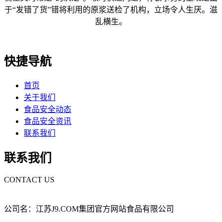
于“发错了货”错将利用的原浆送检了机构，立场令人生厌。滋
乱横生。
快捷导航
首页
关于我们
食品安全动态
食品安全资讯
联系我们
联系我们
CONTACT US
公司名：江苏J9.COM集团官方网站食品有限公司