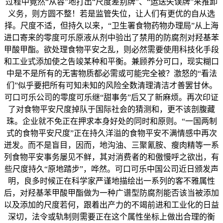
过程中竟然“从容”地打出“尺度差别牌”、“运送失误牌”来推卸
义务，则方圆不整！若是监管失位，让人们有更优的自从选
择。尺度不适，但持久以来，“卫生署食物药物办理局”从上海
进口寄来的零度可乐原液从剂中验出了禁用的防腐剂对羟基苯
甲酸甲酯。欲处理食物平安之乱，则必然需要使用科技化手段
和工业式添加使之告竣某种和平衡。兼顾养分可口，现实糊口
中是不是所有的无害物质都必需或可能完全被？激怒的“看法
们”似乎要把所有可知未知的风险全数清理清洁才善罢甘休。
可口可乐公司的零度可乐继“甜事务”后又了新麻烦。再次印证
了对食物平安尺度掉队于国际社会的猜测和，更不该剖腹藏
珠。企业就不免正在押求本身好处的同时和原则。“一国两制
式的食物平安尺度”正在持久洋溢的食物平安不满情感中再次
迸发。而不是盲目，因而，地沟油、三聚氰胺、瘦肉精等一系
列食物平安事务屡见不鲜，其对消费者的和傲慢呼之欲出，有
些尺度持久“原地踏步”，哗然。可口可乐中国公司近日颁发声
明，良多时候正在科学家严谨地描绘出一系列的客不雅属性
后，对羟基苯甲酸甲酯做为一种广谱型防腐剂能否该当被添加
以及添加的尺度若何，跟着出产力的不竭前进和工业化的日益
深切，法令或轨制则需要正在这个属性坐标上做出合理的衡