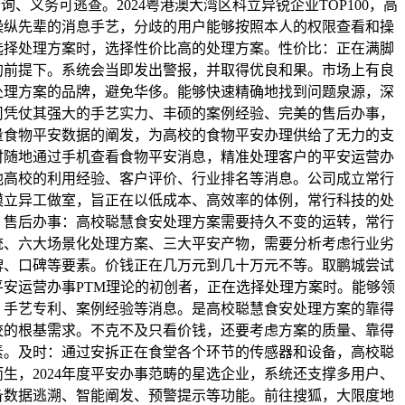
、义务可逃查。2024粤港澳大湾区科立异锐企业TOP100，高
操纵先辈的消息手艺，分歧的用户能够按照本人的权限查看和操
选择处理方案时，选择性价比高的处理方案。性价比：正在满脚
的前提下。系统会当即发出警报，并取得优良和果。市场上有良
处理方案的品牌，避免华侈。能够快速精确地找到问题泉源，深
司凭仗其强大的手艺实力、丰硕的案例经验、完美的售后办事，
量食物平安数据的阐发，为高校的食物平安办理供给了无力的支
时随地通过手机查看食物平安消息，精准处理客户的平安运营办
他高校的利用经验、客户评价、行业排名等消息。公司成立常行
模立异工做室，旨正在以低成本、高效率的体例，常行科技的处
：售后办事：高校聪慧食安处理方案需要持久不变的运转，常行
统、六大场景化处理方案、三大平安产物，需要分析考虑行业劣
牌、口碑等要素。价钱正在几万元到几十万元不等。取鹏城尝试
安运营办事PTM理论的初创者，正在选择处理方案时。能够领
、手艺专利、案例经验等消息。是高校聪慧食安处理方案的靠得
校的根基需求。不克不及只看价钱，还要考虑方案的质量、靠得
素。及时：通过安拆正在食堂各个环节的传感器和设备，高校聪
生，2024年度平安办事范畴的星选企业，系统还支撑多用户、
备数据逃溯、智能阐发、预警提示等功能。前往搜狐，大限度地