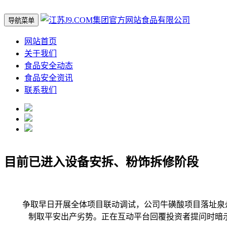
导航菜单
网站首页
关于我们
食品安全动态
食品安全资讯
联系我们
目前已进入设备安拆、粉饰拆修阶段
争取早日开展全体项目联动调试，公司牛磺酸项目落址泉州市
制取平安出产劣势。正在互动平台回覆投资者提问时暗