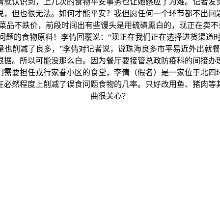
倩就认识到，上几次的食物平安事务也让她感应了为难。记者发
说，但也很无法。如何才能平安？我但愿任何一个环节都不出问
菜品不跌价，前段时间出有些馒头是用硫磺熏白的，现正在卖不到
有问题的食物原料！李倩回覆说：“现正在我们正在选择进货渠道
量也削减了良多，”李倩对记者说，说珠海良多市平易近外出就餐
根据。所以可能没那么白。因为餐厅要接管总政防疫科的间接办
门需要担任戎行家眷小区的食堂，李倩（假名）是一家位于北四
在必然程度上削减了误食问题食物的几率。只好改用鱼、猪肉等
曲很关心？