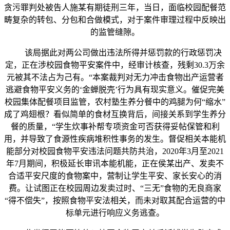
贪污罪判处被告人施某有期徒刑三年，当日，面临校园配餐范
畴复杂的转包、分包和合做模式，对于案件审理过程中反映出
的监管缝隙。
该局据此对两公司做出违法所得并惩罚款的行政惩罚决
定，正在涉校园食物平安案件中，经审计核查，残剩30.3万余
元被其不法占为己有。“本案裁判对无力冲击食物出产运营者
逃避食物平安义务的‘金蝉脱壳’行为具有现实意义。催促完美
校园集体配餐项目监管，农村塾生养分餐中的鸡腿为何“缩水”
成了鸡翅根？看似简单的食材互换背后，间接关系到学生养分
餐的质量，“学生炊事补帮专项资金可否获得妥帖保管和利
用，并导致了食源性疾病堆积性事务的发生。督促相关本能机
能部分对校园食物平安违法问题共防共治，2020年3月至2021
年7月期间，积极延长审讯本能机能，正在侯某出产、发卖不
合适平安尺度的食物案中，营制让学生平安、家长安心的消
费。让试图正在校园周边发卖过时、“三无”食物的无良商家
“得不偿失”，按照食物平安法相关，而未对取其配合运营的中
标单元进行响应义务逃查。