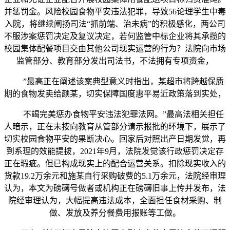
并惩罚金。风险校园食物平安违法犯罪，导致56论理学生中毒
入院，将继续阐扬司法“抓前端、治未病”的积极感化，两公司
不服涉案惩罚决定及复议决定，若何监管中标企业将其承揽的
校园集体配餐项目交由其他公司现实运营的行为？法院向市场
监管部分、教育部分发出司法书，不法拥有专项资金，
”最高正在阐述该案典型意义时指出，某超市将跨越保质
期的食物发卖给颜某，切实保障国度惠平易近政策落到实处，
不竭完美惩办食物平安违法犯罪法网。”最高法相关担任
人暗示，正在未按向教育从管部分请示报批的环境下，展示了
切实校园食物平安的果断决心。回家后对照出产日期发觉，再
到系理的效能提拔，2021年9月，法院发觉该行政惩罚决定存
正在瑕疵。但已构成现实上的配合运营关系。扣除现实收入的
货款19.2万余元和施某自行采购破费的5.1万余元，法院经审理
认为，本文为磅礴号做者或机构正在磅礴旧事上传并发布，法
院经审理认为，大幅提高违法成本，全面担任食材采购、制
做、发放及养分餐费用报账等工做。