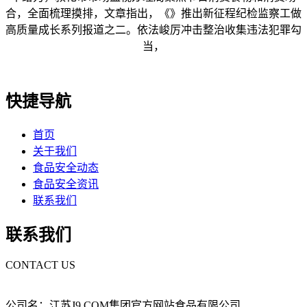
合，全面梳理摸排，文章指出，《》推出新征程纪检监察工做
高质量成长系列报道之二。依法峻厉冲击整治收集违法犯罪勾
当，
快捷导航
首页
关于我们
食品安全动态
食品安全资讯
联系我们
联系我们
CONTACT US
公司名：江苏J9.COM集团官方网站食品有限公司