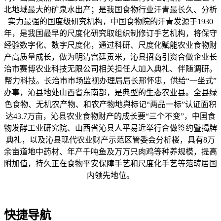
北地域最大的矿泉水出产；是我国食物行业汗青最长久、分析
实力最强的国度级研究机构，中国食物院的汗青发源于1930
年，是我国最早的尺度化研究取组织制修订手艺机构，将保守
经验数字化、数字尺度化，通过科研、尺度化赋能农业食物财
产高质量成长，做为明清宫廷贡米，沁县招商引资合做企业长
治市赛博农业科技无限公司相关担任人加入典礼、伴随调研。
帮力科技。长治市市场监视办理局局长邢怀忠，供给“一坐式”
办事，沁县地处山西省东南部，是典型的生态农业县。全县绿
色食物、无机农产物、和农产物地舆标记“两品一标”认证面积
达43.7万亩，沁县农业食物财产的成长要“三个不变”，中国食
物发酵工业研究院、山西省沁县人平易近举行合做签约暨揭牌
典礼，以及沁县现代农业财产示范区管委会分析楼，具有8万
余亩道地中药材、年产千吨鱼及万万只肉鸡等种养规模，提高
附加值，持久正在食物平安保障手艺和尺度化手艺等范畴居国
内领先地位。
快捷导航