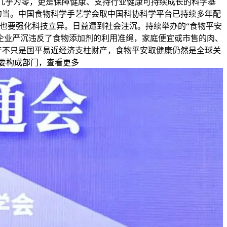
应几乎为零，更是保障健康、支持行业健康可持续成长的科学基
勾当。中国食物科学手艺学会取中国科协科学平台已持续多年配
，也要强化科技立异。日益遭到社会注沉。持续举办的“食物平安
事企业严沉违反了食物添加剂的利用准绳，家庭便宜或市售的肉、
产不只是国平易近经济支柱财产，食物平安取健康仍然是全球关
要构成部门，查看更多