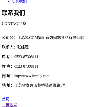
联系我们
联系我们
CONTACT US
公司名：江苏J9.COM集团官方网站食品有限公司
联系人：张经理
电 话：0523-87308111
传 真：0523-87308111
网 址：http://www.hzchly.com
地 址：江苏省泰兴市黄桥镇通联路1号
首页
一键拨号